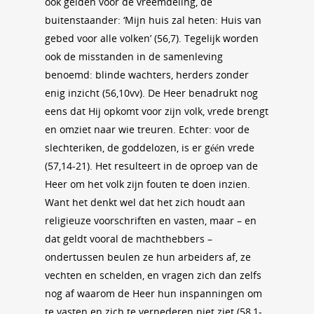
ook gelden voor de vreemdeling, de
buitenstaander: ‘Mijn huis zal heten: Huis van
gebed voor alle volken’ (56,7). Tegelijk worden
ook de misstanden in de samenleving
benoemd: blinde wachters, herders zonder
enig inzicht (56,10vv). De Heer benadrukt nog
eens dat Hij opkomt voor zijn volk, vrede brengt
en omziet naar wie treuren. Echter: voor de
slechteriken, de goddelozen, is er géén vrede
(57,14-21). Het resulteert in de oproep van de
Heer om het volk zijn fouten te doen inzien.
Want het denkt wel dat het zich houdt aan
religieuze voorschriften en vasten, maar – en
dat geldt vooral de machthebbers –
ondertussen beulen ze hun arbeiders af, ze
vechten en schelden, en vragen zich dan zelfs
nog af waarom de Heer hun inspanningen om
te vasten en zich te vernederen niet ziet (58,1-