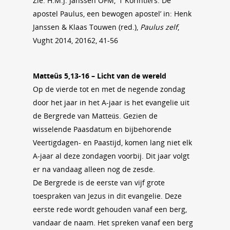
Zie: H.M.J. Janssen OFM, ‘1 Korintiërs. De
apostel Paulus, een bewogen apostel’ in: Henk
Janssen & Klaas Touwen (red.),
Paulus zelf
,
Vught 2014, 20162, 41-56
Matteüs 5,13-16 – Licht van de wereld
Op de vierde tot en met de negende zondag
door het jaar in het A-jaar is het evangelie uit
de Bergrede van Matteüs. Gezien de
wisselende Paasdatum en bijbehorende
Veertigdagen- en Paastijd, komen lang niet elk
A-jaar al deze zondagen voorbij. Dit jaar volgt
er na vandaag alleen nog de zesde.
De Bergrede is de eerste van vijf grote
toespraken van Jezus in dit evangelie. Deze
eerste rede wordt gehouden vanaf een berg,
vandaar de naam. Het spreken vanaf een berg