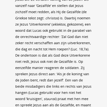
vanzelf naar ‘Gezalfde’ en stellen dat Jezus
zichzelf moet redden, als Hij de Gezalfde (de
Griekse tekst zegt:
christos
) is. Daarbij noemen
ze Jezus ‘Uitverkorene’ (
eklektos
, gekozene), een
woord dat Lucas ook gebruikt in de parabel van
de onrechtvaardige rechter: ‘Zal God dan niet
zeker recht verschaffen aan zijn uitverkorenen,
die dag en nacht tot Hem roepen? (Luc. 18,7a).
De ondertoon is dat als God deze Uitverkorene
niet redt, Jezus ook niet de Gezalfde is. Op
eenzelfde manier reageren de soldaten. Zij
spreken Jezus direct aan: ‘Als je de koning van
de Joden bent, redt dan jezelf’. Een van de
beide misdadigers die links en rechts van Jezus
hangen (Lucas gebruikt voor hen niet het
woord ‘kruisigen’,
stauroó
) praat met hen mee
en spreekt Jezus aan als de Gezalfde, en maant