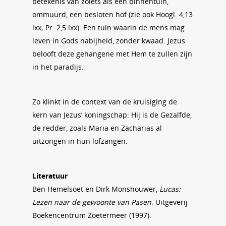
betekenis van zoiets als een binnentuin,
ommuurd, een besloten hof (zie ook Hoogl. 4,13
lxx; Pr. 2,5 lxx). Een tuin waarin de mens mag
leven in Gods nabijheid, zonder kwaad. Jezus
belooft deze gehangene met Hem te zullen zijn
in het paradijs.
Zo klinkt in de context van de kruisiging de
kern van Jezus’ koningschap: Hij is de Gezalfde,
de redder, zoals Maria en Zacharias al
uitzongen in hun lofzangen.
Literatuur
Ben Hemelsoet en Dirk Monshouwer,
Lucas:
Lezen naar de gewoonte van Pasen
. Uitgeverij
Boekencentrum Zoetermeer (1997).