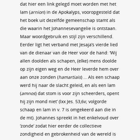
dat hier een link gelegd moet worden met het
lam (
arnion
) in de Apokalyps, vooropgesteld dat
het boek uit dezelfde gemeenschap stamt als
die waarin het Johannesevangelie is ontstaan.
Maar woordgebruik en stijl zijn verschillend.
Eerder ligt het verband met Jesaja’s vierde lied
van de dienaar van de Heer voor de hand: ‘Wij
allen doolden als schapen, (elke) mens doolde
op zijn eigen weg en de Heer leverde hem over
aan onze zonden (
hamartiais
) … Als een schaap
werd hij naar de slacht geleid, en als een lam
(
amnos
) dat stom is voor zijn scheerders, opent
hij zijn mond niet’ (lxx Jes. 53,6v; volgorde
schaap en lam in v. 7 is omgekeerd aan die in
de mt). Johannes spreekt in het enkelvoud over
‘zonde’ zodat hier eerder de collectieve
zondigheid en gebrokenheid van de wereld is