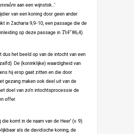
lsveulen
aan een wijnstok…’
rijdier van een koning door geen ander
uikt in Zacharia 9,9-10, een passage die de
TvV
n inleiding op deze passage in
86,4).
t dus het beeld op van de intocht van een
alfd). De (koninklijke) waardigheid van
ns hij erop gaat zitten en die door
het gezang maken ook deel uit van de
et doel van zo’n intochtsprocessie de
n offer.
die komt in de naam van de Heer’ (v. 9).
ijkbaar als de davidische koning, de