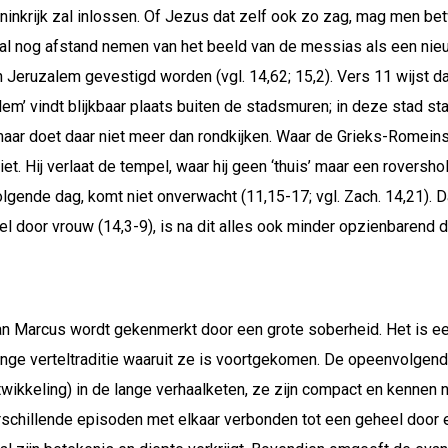
inkrijk zal inlossen. Of Jezus dat zelf ook zo zag, mag men betw
 zal nog afstand nemen van het beeld van de messias als een ni
in Jeruzalem gevestigd worden (vgl. 14,62; 15,2). Vers 11 wijst d
lem’ vindt blijkbaar plaats buiten de stadsmuren; in deze stad s
maar doet daar niet meer dan rondkijken. Waar de Grieks-Romein
t. Hij verlaat de tempel, waar hij geen ‘thuis’ maar een rovershol
olgende dag, komt niet onverwacht (11,15-17; vgl. Zach. 14,21). 
l door vrouw (14,3-9), is na dit alles ook minder opzienbarend dan
an Marcus wordt gekenmerkt door een grote soberheid. Het is een
inge verteltraditie waaruit ze is voortgekomen. De opeenvolgen
ntwikkeling) in de lange verhaalketen, ze zijn compact en kenne
erschillende episoden met elkaar verbonden tot een geheel door