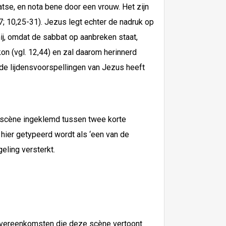
atse, en nota bene door een vrouw. Het zijn
7; 10,25-31). Jezus legt echter de nadruk op
hij, omdat de sabbat op aanbreken staat,
n (vgl. 12,44) en zal daarom herinnerd
f de lijdensvoorspellingen van Jezus heeft
e scène ingeklemd tussen twee korte
hier getypeerd wordt als ‘een van de
eling versterkt.
 overeenkomsten die deze scène vertoont