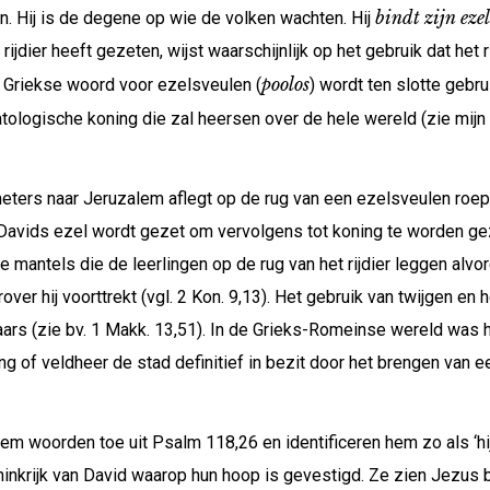
bindt zijn eze
. Hij is de degene op wie de volken wachten. Hij
dier heeft gezeten, wijst waarschijnlijk op het gebruik dat het 
poolos
 Griekse woord voor ezelsveulen (
) wordt ten slotte gebr
atologische koning die zal heersen over de hele wereld (zie mij
meters naar Jeruzalem aflegt op de rug van een ezelsveulen roep
 Davids ezel wordt gezet om vervolgens tot koning te worden gez
mantels die de leerlingen op de rug van het rijdier leggen alvore
r hij voorttrekt (vgl. 2 Kon. 9,13). Het gebruik van twijgen en 
ars (zie bv. 1 Makk. 13,51). In de Grieks-Romeinse wereld was h
g of veldheer de stad definitief in bezit door het brengen van ee
 woorden toe uit Psalm 118,26 en identificeren hem zo als ‘hij 
krijk van David waarop hun hoop is gevestigd. Ze zien Jezus bl