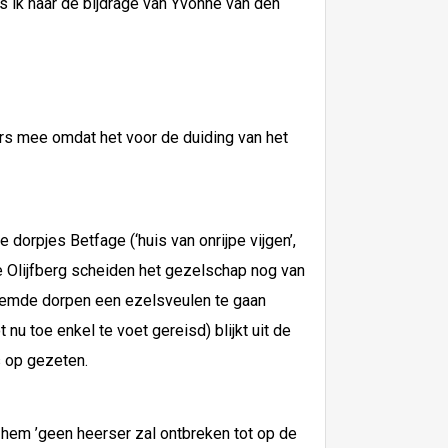
s ik naar de bijdrage van Yvonne van den
ers mee omdat het voor de duiding van het
 dorpjes Betfage (‘huis van onrijpe vijgen’,
e Olijfberg scheiden het gezelschap nog van
enoemde dorpen een ezelsveulen te gaan
u toe enkel te voet gereisd) blijkt uit de
s op gezeten.
 hem ’geen heerser zal ontbreken tot op de