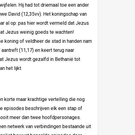
ijfelen. Hij had tot driemaal toe een ander
euwe David (12,35vv). Het koningschap van
aar al op: pas hier wordt vermeld dat Jezus
taat Jezus weinig goeds te wachten!
se koning of veldheer de stad in handen nam
 aantreft (11,17) en keert terug naar
Dat Jezus wordt gezalfd in Bethanië tot
 het lijkt.
 korte maar krachtige vertelling die nog
de episodes beschrijven elk een stap of
n nooit meer dan twee hoofdpersonages.
 een netwerk van verbindingen bestaande uit