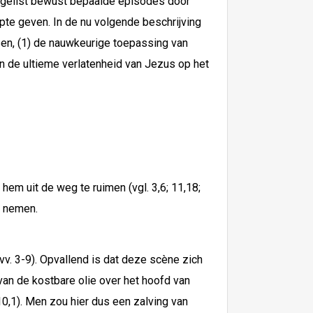
vangelist bewust bepaalde episodes door
pte geven. In de nu volgende beschrijving
ssen, (1) de nauwkeurige toepassing van
in de ultieme verlatenheid van Jezus op het
em uit de weg te ruimen (vgl. 3,6; 11,18;
l nemen.
vv. 3-9). Opvallend is dat deze scène zich
 van de kostbare olie over het hoofd van
10,1). Men zou hier dus een zalving van