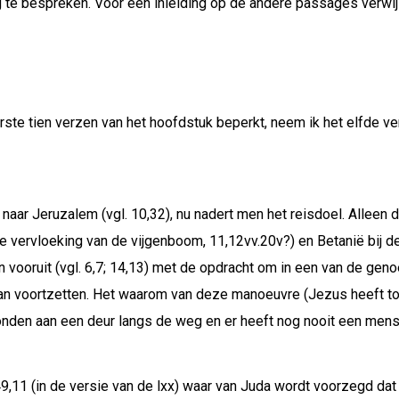
g te bespreken. Voor een inleiding op de andere passages verwij
rste tien verzen van het hoofdstuk beperkt, neem ik het elfde v
aar Jeruzalem (vgl. 10,32), nu nadert men het reisdoel. Alleen de
e vervloeking van de vijgenboom, 11,12vv.20v?) en Betanië bij d
en vooruit (vgl. 6,7; 14,13) met de opdracht om in een van de g
kan voortzetten. Het waarom van deze manoeuvre (Jezus heeft tot n
ebonden aan een deur langs de weg en er heeft nog nooit een men
9,11 (in de versie van de lxx) waar van Juda wordt voorzegd dat