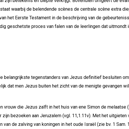
haal zijn betekenis en diepte verkrijgt. Bovendien omgeeft de e
staat waarbij de belendende scènes de centrale scène extra die
ik van het Eerste Testament in de beschrijving van de gebeurteni
rdig geschetste proces van falen van de leerlingen dat uitmondt 
 belangrijkste tegenstanders van Jezus definitief besluiten om h
delijk dat men Jezus buiten het zicht van de menigte gevangen wi
n vrouw die Jezus zalft in het huis van ene Simon de melaatse (
r zijn bezoeken aan Jeruzalem (vgl. 11,1.11v). Met het uitgieten
 van de zalving van koningen in het oude Israël (zie bv. 1 Sam. 