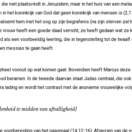
 die niet plaatsvindt in Jeruzalem, maar in het huis van een mela
 in het koninkrijk van God dat geen koninkrijk van mensen is (2,1
 balsemt hem met het oog op zijn begrafenis (na zijn sterven zal 
 vrouw heeft een goede daad verricht, ze heeft gedaan wat ze ko
 als een voorbeeldig leerling, die in tegenstelling tot de twaal
en messias te gaan heeft.
n geheel vooruit op wat komen gaat. Bovendien heeft Marcus dez
d beramen. In de tweede daarvan staat Judas centraal, die ook 
tra lading en wordt het contrast met de anonieme vrouwelijke volg
denheid te midden van afvalligheid]
e voorbereiding van het paasmaal (14,12-16). Afgezien van de