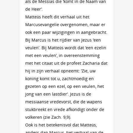
als de Messias die ‘komt in de Naam van
de Heer’.
Matteüs heeft dit verhaal uit het
Marcusevangelie overgenomen, maar er
ook een paar wijzigingen in aangebracht.
Bij Marcus is het rijdier van Jezus ‘een
veulen’. Bij Matteüs wordt dat ‘een ezelin
met een veulen’, in overeenstemming
met het citaat uit de profeet Zacharia dat
hij in zijn verhaal opneemt: ‘Zie, uw
koning komt tot u, zachtmoedig en
gezeten op een ezel, op een veulen, het
jong van een lastdier’. Jezus is de
messiaanse vredevorst, die de wapens
stukbreekt en vrede afkondigt onder de
volkeren (zie Zach. 9,9).
Ook is het betekenisvol dat Matteüs,
anders dan Marcus, het verhaal van de