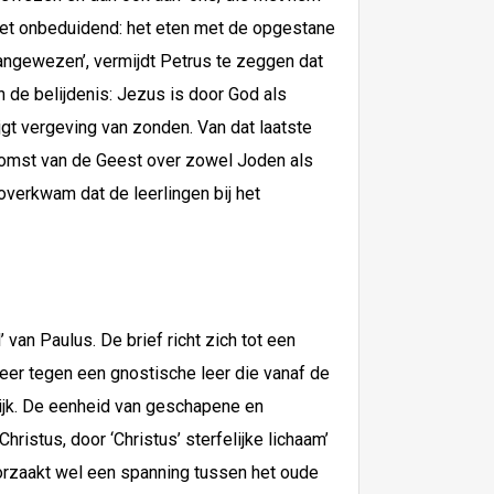
 niet onbeduidend: het eten met de opgestane
angewezen’, vermijdt Petrus te zeggen dat
de belijdenis: Jezus is door God als
jgt vergeving van zonden. Van dat laatste
e komst van de Geest over zowel Joden als
r overkwam dat de leerlingen bij het
 van Paulus. De brief richt zich tot een
keer tegen een gnostische leer die vanaf de
lijk. De eenheid van geschapene en
ristus, door ‘Christus’ sterfelijke lichaam’
roorzaakt wel een spanning tussen het oude