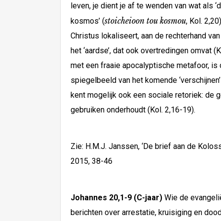
leven, je dient je af te wenden van wat als ‘
stoicheioon tou
kosmou
kosmos’ (
, Kol. 2,2
Christus lokaliseert, aan de rechterhand va
het ‘aardse’, dat ook overtredingen omvat (K
met een fraaie apocalyptische metafoor, is d
spiegelbeeld van het komende ‘verschijnen’ v
kent mogelijk ook een sociale retoriek: de 
gebruiken onderhoudt (Kol. 2,16-19).
Zie: H.M.J. Janssen, ‘De brief aan de Kolos
2015, 38-46
Johannes 20,1-9
(C-jaar)
Wie de evangel
berichten over arrestatie, kruisiging en doo