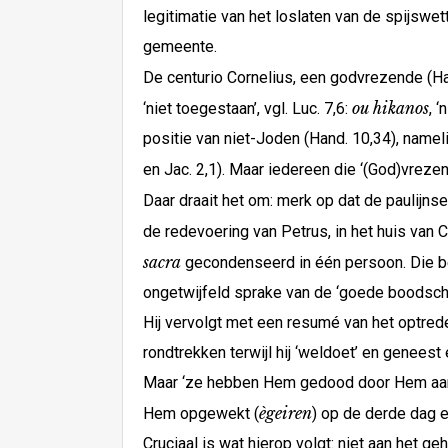
legitimatie van het loslaten van de spijsw
gemeente.
De centurio Cornelius, een godvrezende (Han
ou
hikanos
‘niet toegestaan’, vgl. Luc. 7,6:
, 
positie van niet-Joden (Hand. 10,34), nameli
en Jac. 2,1). Maar iedereen die ‘(God)vrezen
Daar draait het om: merk op dat de paulijnse
de redevoering van Petrus, in het huis van 
sacra
gecondenseerd in één persoon. Die begin
ongetwijfeld sprake van de ‘goede boodsch
Hij vervolgt met een resumé van het optred
rondtrekken terwijl hij ‘weldoet’ en geneest 
Maar ‘ze hebben Hem gedood door Hem aan een 
ègeiren
Hem opgewekt (
) op de derde dag e
Cruciaal is wat hierop volgt: niet aan het