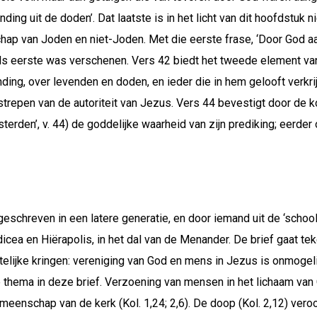
ing uit de doden’. Dat laatste is in het licht van dit hoofdstuk
hap van Joden en niet-Joden. Met die eerste frase, ‘Door God a
s eerste was verschenen. Vers 42 biedt het tweede element van 
nding, over levenden en doden, en ieder die in hem gelooft verkri
nderstrepen van de autoriteit van Jezus. Vers 44 bevestigt door d
isterden’, v. 44) de goddelijke waarheid van zijn prediking; eerde
geschreven in een latere generatie, en door iemand uit de ‘school’
dicea en Hiërapolis, in het dal van de Menander. De brief gaat te
telijke kringen: vereniging van God en mens in Jezus is onmoge
 thema in deze brief. Verzoening van mensen in het lichaam van Ch
 gemeenschap van de kerk (Kol. 1,24; 2,6). De doop (Kol. 2,12) ve