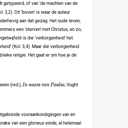
rdt getypeerd, of van ‘de machten van de
. 3,2). Dit ‘boven’ is waar de auteur
onderhevig aan dat gezag. Het oude leven,
 immers een ‘sterven’ met Christus, en zo,
ngetwijfeld is die ‘verborgenheid’ het
kheid’ (Kol. 3,4). Maar die verborgenheid
lieke religie. Het gaat er om hoe je de
In naam van Paulus
uwen (red.),
, Vught
 uitgebreide vooraankondigingen van en
sprake van een glorieus einde, al helemaal