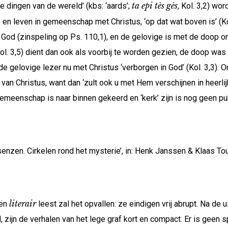
ta epi tès gès
de dingen van de wereld’ (kbs: ‘aards’;
, Kol. 3,2) wo
0) en leven in gemeenschap met Christus, ‘op dat wat boven is’ (Kol
n God (zinspeling op Ps. 110,1), en de gelovige is met de doop 
ol. 3,5) dient dan ook als voorbij te worden gezien, de doop was
e gelovige lezer nu met Christus ‘verborgen in God’ (Kol. 3,3). O
an Christus, want dan ‘zult ook u met Hem verschijnen in heerlij
gemeenschap is naar binnen gekeerd en ‘kerk’ zijn is nog geen pub
senzen. Cirkelen rond het mysterie’, in: Henk Janssen & Klaas To
literair
iën
leest zal het opvallen: ze eindigen vrij abrupt. Na de
d, zijn de verhalen van het lege graf kort en compact. Er is geen 