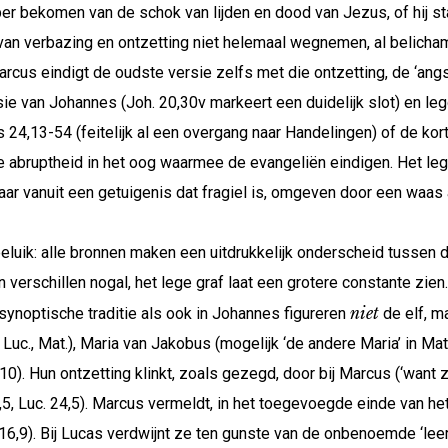
er bekomen van de schok van lijden en dood van Jezus, of hij sta
an verbazing en ontzetting niet helemaal wegnemen, al belichamen 
arcus eindigt de oudste versie zelfs met die ontzetting, de ‘angs
sie van Johannes (Joh. 20,30v markeert een duidelijk slot) en l
 24,13-54 (feitelijk al een overgang naar Handelingen) of de ko
 de abruptheid in het oog waarmee de evangeliën eindigen. Het le
aar vanuit een getuigenis dat fragiel is, omgeven door een waas
eluik: alle bronnen maken een uitdrukkelijk onderscheid tussen 
 verschillen nogal, het lege graf laat een grotere constante zien
niet
 synoptische traditie als ook in Johannes figureren
de elf, m
 Luc., Mat.), Maria van Jakobus (mogelijk ‘de andere Maria’ in Mat
,10). Hun ontzetting klinkt, zoals gezegd, door bij Marcus (‘want 
8,5, Luc. 24,5). Marcus vermeldt, in het toegevoegde einde van h
6,9). Bij Lucas verdwijnt ze ten gunste van de onbenoemde ‘le