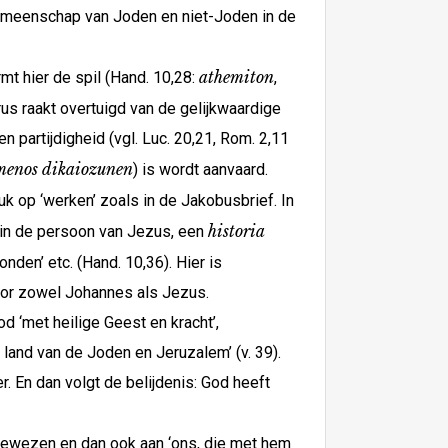
lgemeenschap van Joden en niet-Joden in de
athemiton
mt hier de spil (Hand. 10,28:
,
etrus raakt overtuigd van de gelijkwaardige
 partijdigheid (vgl. Luc. 20,21, Rom. 2,11
menos dikaiozunen
) is wordt aanvaard.
druk op ‘werken’ zoals in de Jakobusbrief. In
historia
d in de persoon van Jezus, een
nden’ etc. (Hand. 10,36). Hier is
oor zowel Johannes als Jezus.
 ‘met heilige Geest en kracht’,
et land van de Joden en Jeruzalem’ (v. 39).
r. En dan volgt de belijdenis: God heeft
ngewezen en dan ook aan ‘ons, die met hem