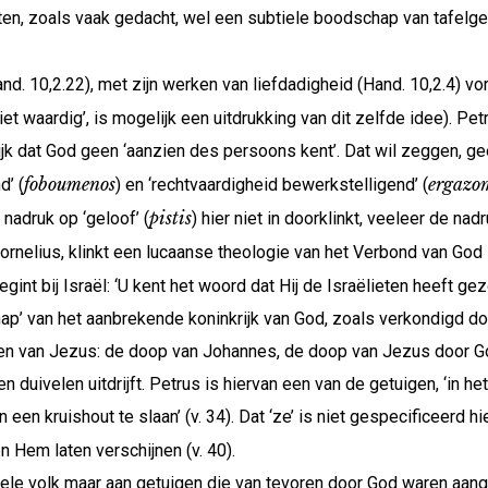
etten, zoals vaak gedacht, wel een subtiele boodschap van tafe
d. 10,2.22), met zijn werken van liefdadigheid (Hand. 10,2.4) vor
‘niet waardig’, is mogelijk een uitdrukking van dit zelfde idee). P
jk dat God geen ‘aanzien des persoons kent’. Dat wil zeggen, geen
foboumenos
ergazo
d’ (
) en ‘rechtvaardigheid bewerkstelligend’ (
pistis
 nadruk op ‘geloof’ (
) hier niet in doorklinkt, veeleer de na
Cornelius, klinkt een lucaanse theologie van het Verbond van Go
t bij Israël: ‘U kent het woord dat Hij de Israëlieten heeft gezo
ap’ van het aanbrekende koninkrijk van God, zoals verkondigd d
en van Jezus: de doop van Johannes, de doop van Jezus door God
en duivelen uitdrijft. Petrus is hiervan een van de getuigen, ‘in h
kruishout te slaan’ (v. 34). Dat ‘ze’ is niet gespecificeerd hie
n Hem laten verschijnen (v. 40).
 gehele volk maar aan getuigen die van tevoren door God waren aa