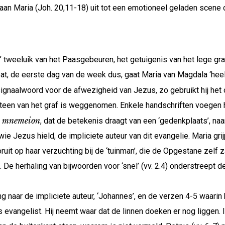
an Maria (Joh. 20,11-18) uit tot een emotioneel geladen scene d
’ tweeluik van het Paasgebeuren, het getuigenis van het lege gr
t, de eerste dag van de week dus, gaat Maria van Magdala ‘heel v
signaalwoord voor de afwezigheid van Jezus, zo gebruikt hij het 
 steen van het graf is weggenomen. Enkele handschriften voegen hi
mnemeion
n
, dat de betekenis draagt van een ‘gedenkplaats’, na
wie Jezus hield, de impliciete auteur van dit evangelie. Maria gr
 op haar verzuchting bij de ‘tuinman’, die de Opgestane zelf zal 
f. De herhaling van bijwoorden voor ‘snel’ (vv. 2.4) onderstreept 
ng naar de impliciete auteur, ‘Johannes’, en de verzen 4-5 waarin h
ls evangelist. Hij neemt waar dat de linnen doeken er nog liggen. 