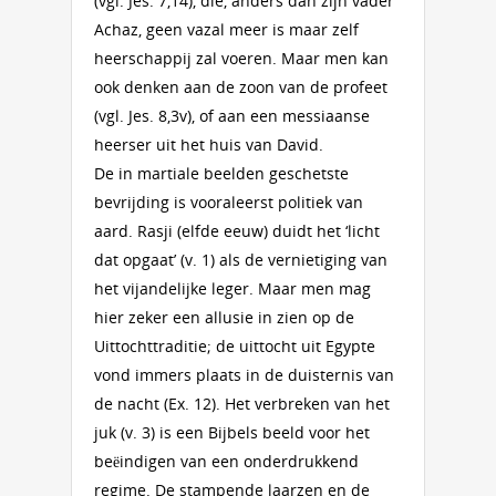
(vgl. Jes. 7,14), die, anders dan zijn vader
Achaz, geen vazal meer is maar zelf
heerschappij zal voeren. Maar men kan
ook denken aan de zoon van de profeet
(vgl. Jes. 8,3v), of aan een messiaanse
heerser uit het huis van David.
De in martiale beelden geschetste
bevrijding is vooraleerst politiek van
aard. Rasji (elfde eeuw) duidt het ‘licht
dat opgaat’ (v. 1) als de vernietiging van
het vijandelijke leger. Maar men mag
hier zeker een allusie in zien op de
Uittochttraditie; de uittocht uit Egypte
vond immers plaats in de duisternis van
de nacht (Ex. 12). Het verbreken van het
juk (v. 3) is een Bijbels beeld voor het
beëindigen van een onderdrukkend
regime. De stampende laarzen en de