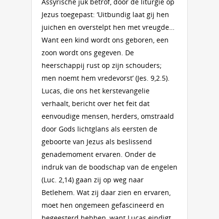
Assyrische juk betrof, door de liturgie op
Jezus toegepast: ‘Uitbundig laat gij hen
juichen en overstelpt hen met vreugde…
Want een kind wordt ons geboren, een
zoon wordt ons gegeven. De
heerschappij rust op zijn schouders;
men noemt hem vredevorst’ (Jes. 9,2.5).
Lucas, die ons het kerstevangelie
verhaalt, bericht over het feit dat
eenvoudige mensen, herders, omstraald
door Gods lichtglans als eersten de
geboorte van Jezus als beslissend
genademoment ervaren. Onder de
indruk van de boodschap van de engelen
(Luc. 2,14) gaan zij op weg naar
Betlehem. Wat zij daar zien en ervaren,
moet hen ongemeen gefascineerd en
begeesterd hebben, want Lucas eindigt