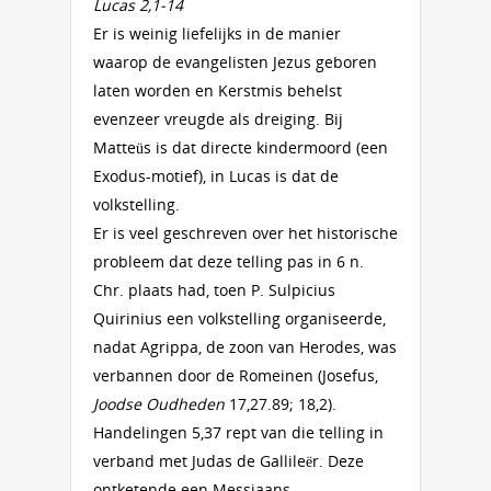
Lucas 2,1-14
Er is weinig liefelijks in de manier
waarop de evangelisten Jezus geboren
laten worden en Kerstmis behelst
evenzeer vreugde als dreiging. Bij
Matteüs is dat directe kindermoord (een
Exodus-motief), in Lucas is dat de
volkstelling.
Er is veel geschreven over het historische
probleem dat deze telling pas in 6 n.
Chr. plaats had, toen P. Sulpicius
Quirinius een volkstelling organiseerde,
nadat Agrippa, de zoon van Herodes, was
verbannen door de Romeinen (Josefus,
Joodse Oudheden
17,27.89; 18,2).
Handelingen 5,37 rept van die telling in
verband met Judas de Gallileër. Deze
ontketende een Messiaans