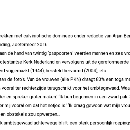
kken met calvinistische dominees onder redactie van Arjan Beren
iding, Zoetermeer 2016.
aan de hand van twintig ‘paspoorten’: veertien mannen en zes vr
otestantse Kerk Nederland en vervolgens uit de gereformeerde r
rd vrijgemaakt (1944), hersteld hervormd (2004), etc.
 aan de foto’s. Van de vrouwen (alle PKN) draagt 83% een toga m
 vooral ter rechterzijde terugschrikt voor het ambtsgewaad. Waa
 en spreker groter maken.’ ‘Ik ben begonnen in een zwart pak. Si
 er mij vooral om dat het netjes is.’ ‘Ik draag gewoon wat mijn vro
 geen obstakels zou opwerpen…
ijk ambtsgewaad achterwege blijft, een sterk persoonlijk roeping