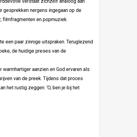
rddevotie verstaat zichzelf analoog aan
 deze gesprekken nergens ingegaan op de
er, filmfragmenten en popmuziek.
epte een paar zinnige uitspraken. Teruglezend
roeke, de huidige preses van de
r warmhartiger aanzien en God ervaren als
hrijven van de preek. Tijdens dat proces
 het rustig zeggen: ‘O, ben je bij het