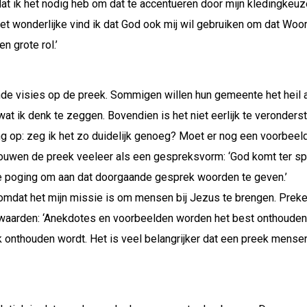
at ik het nodig heb om dat te accentueren door mijn kledingkeuze
et wonderlijke vind ik dat God ook mij wil gebruiken om dat Woo
n grote rol.’
ende visies op de preek. Sommigen willen hun gemeente het heil a
 wat ik denk te zeggen. Bovendien is het niet eerlijk te veronders
ing op: zeg ik het zo duidelijk genoeg? Moet er nog een voorbee
houwen de preek veeleer als een gespreksvorm: ‘God komt ter 
de poging om aan dat doorgaande gesprek woorden te geven.’
mdat het mijn missie is om mensen bij Jezus te brengen. Preken 
arden: ‘Anekdotes en voorbeelden worden het best onthouden. Dat
ek onthouden wordt. Het is veel belangrijker dat een preek mens