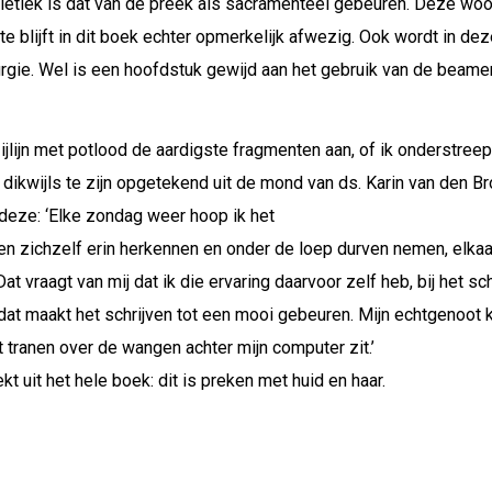
letiek is dat van de preek als sacramenteel gebeuren. Deze woo
chte blijft in dit boek echter opmerkelijk afwezig. Ook wordt in
turgie. Wel is een hoofdstuk gewijd aan het gebruik van de beam
 zijlijn met potlood de aardigste fragmenten aan, of ik onderstre
– dikwijls te zijn opgetekend uit de mond van ds. Karin van den B
deze: ‘Elke zondag weer hoop ik het
en zichzelf erin herkennen en onder de loep durven nemen, elkaa
t vraagt van mij dat ik die ervaring daarvoor zelf heb, bij het sc
dat maakt het schrijven tot een mooi gebeuren. Mijn echtgenoot kan
 tranen over de wangen achter mijn computer zit.’
 uit het hele boek: dit is preken met huid en haar.