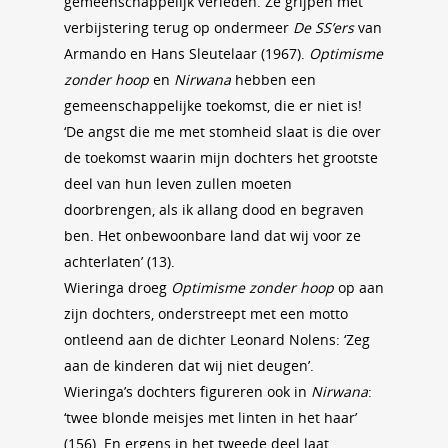
gemeenschappelijk verleden. Ze grijpen met
verbijstering terug op ondermeer
De SS’ers
van
Armando en Hans Sleutelaar (1967).
Optimisme
zonder hoop
en
Nirwana
hebben een
gemeenschappelijke toekomst, die er niet is!
‘De angst die me met stomheid slaat is die over
de toekomst waarin mijn dochters het grootste
deel van hun leven zullen moeten
doorbrengen, als ik allang dood en begraven
ben. Het onbewoonbare land dat wij voor ze
achterlaten’ (13).
Wieringa droeg
Optimisme zonder hoop
op aan
zijn dochters, onderstreept met een motto
ontleend aan de dichter Leonard Nolens: ‘Zeg
aan de kinderen dat wij niet deugen’.
Wieringa’s dochters figureren ook in
Nirwana
:
‘twee blonde meisjes met linten in het haar’
(156). En ergens in het tweede deel laat