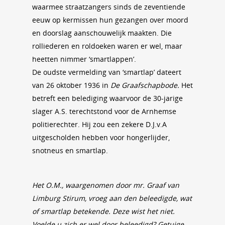
waarmee straatzangers sinds de zeventiende
eeuw op kermissen hun gezangen over moord
en doorslag aanschouwelijk maakten. Die
rolliederen en roldoeken waren er wel, maar
heetten nimmer ‘smartlappen’.
De oudste vermelding van ‘smartlap’ dateert
van 26 oktober 1936 in
De Graafschapbode.
Het
betreft een belediging waarvoor de 30-jarige
slager A.S. terechtstond voor de Arnhemse
politierechter. Hij zou een zekere D.J.v.A
uitgescholden hebben voor hongerlijder,
snotneus en smartlap.
Het O.M., waargenomen door mr. Graaf van
Limburg Stirum, vroeg aan den beleedigde, wat
of smartlap betekende. Deze wist het niet.
Voelde u zich er wel door beleedigd? Getuige