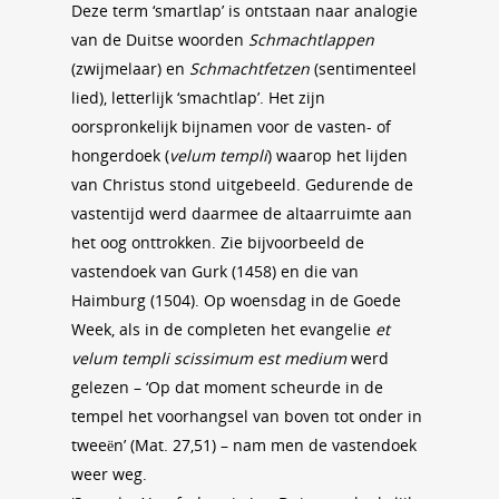
Deze term ‘smartlap’ is ontstaan naar analogie
van de Duitse woorden
Schmachtlappen
(zwijmelaar) en
Schmachtfetzen
(sentimenteel
lied), letterlijk ‘smachtlap’. Het zijn
oorspronkelijk bijnamen voor de vasten- of
hongerdoek (
velum templi
) waarop het lijden
van Christus stond uitgebeeld. Gedurende de
vastentijd werd daarmee de altaarruimte aan
het oog onttrokken. Zie bijvoorbeeld de
vastendoek van Gurk (1458) en die van
Haimburg (1504). Op woensdag in de Goede
Week, als in de completen het evangelie
et
velum templi scissimum est medium
werd
gelezen – ‘Op dat moment scheurde in de
tempel het voorhangsel van boven tot onder in
tweeën’ (Mat. 27,51) – nam men de vastendoek
weer weg.