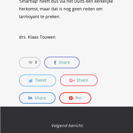
‘Smartlap’ heeft dus via het Duits een kerkelijke
herkomst, maar dat is nog geen reden om
larmoyant te preken.
drs. Klaas Touwen
Share
0
Tweet
Share
Share
Pin
Volgend bericht