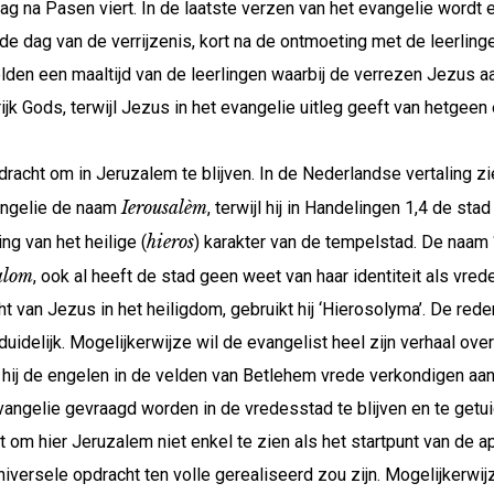
ag na Pasen viert. In de laatste verzen van het evangelie wordt
de dag van de verrijzenis, kort na de ontmoeting met de leerlin
den een maaltijd van de leerlingen waarbij de verrezen Jezus aa
jk Gods, terwijl Jezus in het evangelie uitleg geeft van hetgeen
dracht om in Jeruzalem te blijven. In de Nederlandse vertaling zie
Ierousalèm
vangelie de naam
, terwijl hij in Handelingen 1,4 de st
hieros
ng van het heilige (
) karakter van de tempelstad. De naam 
alom
, ook al heeft de stad geen weet van haar identiteit als vrede
ht van Jezus in het heiligdom, gebruikt hij ‘Hierosolyma’. De red
duidelijk. Mogelijkerwijze wil de evangelist heel zijn verhaal ov
at hij de engelen in de velden van Betlehem vrede verkondigen a
 evangelie gevraagd worden in de vredesstad te blijven en te getu
om hier Jeruzalem niet enkel te zien als het startpunt van de ap
niversele opdracht ten volle gerealiseerd zou zijn. Mogelijkerw