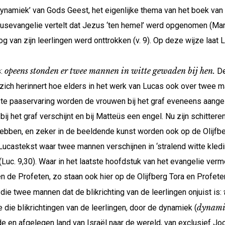
‘dynamiek’ van Gods Geest, het eigenlijke thema van het boek va
sevangelie vertelt dat Jezus ‘ten hemel’ werd opgenomen (Mar. 
 van zijn leerlingen werd onttrokken (v. 9). Op deze wijze laat 
opeens stonden er twee mannen in witte gewaden bij hen.
s:
De
ich herinnert hoe elders in het werk van Lucas ook over twee m
erste paaservaring worden de vrouwen bij het graf eveneens aange
bij het graf verschijnt en bij Matteüs een engel. Nu zijn schitt
ebben, en zeker in de beeldende kunst worden ook op de Olijfbe
ucastekst waar twee mannen verschijnen in ‘stralend witte kledin
g (Luc. 9,30). Waar in het laatste hoofdstuk van het evangelie 
n de Profeten, zo staan ook hier op de Olijfberg Tora en Profeten
die twee mannen dat de blikrichting van de leerlingen onjuist is:
dynami
die blikrichtingen van de leerlingen, door de dynamiek (
 en afgelegen land van Israël naar de wereld, van exclusief Joo