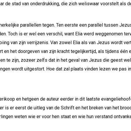
ar de stad van onderdrukking, die zich weliswaar voorstelt als 
kelijke parallellen tegen. Ten eerste een parallel tussen Jezus
 Toch is er wel een verschil, want Elia werd weggenomen terwij
tooiing van zijn verrijzenis. Van zowel Elia als van Jezus wordt v
rt en het doorgeven van zijn kracht tegelijkertijd, als tijdens éé
n te zijn, zozeer zelfs dat in het geval van Jezus die geest wel 
lingen wordt uitgestort. Hoe dat zal plaats vinden lezen we pas 
erikoop en hetgeen de auteur eerder in dit laatste evangeliehoo
is er eerst de uitleg van de Schrift en het breken van het broo
rlingen weten wie er voor hen staat en wie hun verstand ontvankel