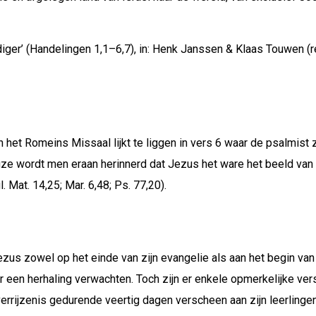
iger’ (Handelingen 1,1–6,7), in: Henk Janssen & Klaas Touwen (r
het Romeins Missaal lijkt te liggen in vers 6 waar de psalmist z
 wordt men eraan herinnerd dat Jezus het ware het beeld van G
. Mat. 14,25; Mar. 6,48; Ps. 77,20).
ezus zowel op het einde van zijn evangelie als aan het begin va
r een herhaling verwachten. Toch zijn er enkele opmerkelijke vers
errijzenis gedurende veertig dagen verscheen aan zijn leerlingen