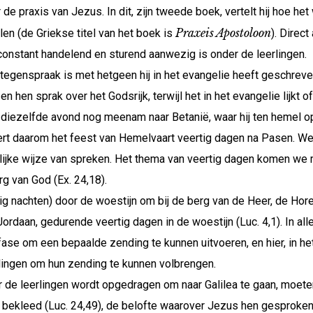
 de praxis van Jezus. In dit, zijn tweede boek, vertelt hij hoe he
Praxeis Apostoloon
en (de Griekse titel van het boek is
). Direct
constant handelend en sturend aanwezig is onder de leerlingen.
in tegenspraak is met hetgeen hij in het evangelie heeft geschrev
n hen sprak over het Godsrijk, terwijl het in het evangelie lijkt 
en diezelfde avond nog meenam naar Betanië, waar hij ten hemel o
ert daarom het feest van Hemelvaart veertig dagen na Pasen. We
lijke wijze van spreken. Het thema van veertig dagen komen we 
rg van God (Ex. 24,18).
tig nachten) door de woestijn om bij de berg van de Heer, de Hor
ordaan, gedurende veertig dagen in de woestijn (Luc. 4,1). In al
se om een bepaalde zending te kunnen uitvoeren, en hier, in he
lingen om hun zending te kunnen volbrengen.
r de leerlingen wordt opgedragen om naar Galilea te gaan, moete
jn bekleed (Luc. 24,49), de belofte waarover Jezus hen gesproken 