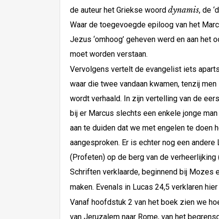
dynamis
de auteur het Griekse woord
, de 
Waar de toegevoegde epiloog van het Marcu
Jezus ‘omhoog’ geheven werd en aan het oog
moet worden verstaan.
Vervolgens vertelt de evangelist iets apart
waar die twee vandaan kwamen, tenzij men z
wordt verhaald. In zijn vertelling van de e
bij er Marcus slechts een enkele jonge man 
aan te duiden dat we met engelen te doen h
aangesproken. Er is echter nog een andere L
(Profeten) op de berg van de verheerlijkin
Schriften verklaarde, beginnend bij Mozes e
maken. Evenals in Lucas 24,5 verklaren hier 
Vanaf hoofdstuk 2 van het boek zien we hoe 
van Jeruzalem naar Rome, van het begrensde