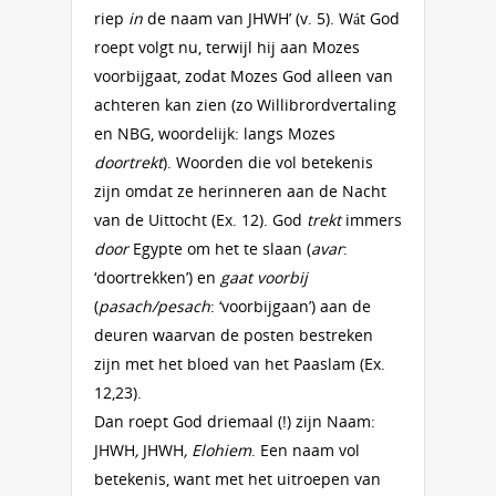
riep
in
de naam van JHWH’ (v. 5). Wát God
roept volgt nu, terwijl hij aan Mozes
voorbijgaat, zodat Mozes God alleen van
achteren kan zien (zo Willibrordvertaling
en NBG, woordelijk: langs Mozes
doortrekt
). Woorden die vol betekenis
zijn omdat ze herinneren aan de Nacht
van de Uittocht (Ex. 12). God
trekt
immers
door
Egypte om het te slaan (
avar
:
‘doortrekken’) en
gaat voorbij
(
pasach/pesach
: ‘voorbijgaan’) aan de
deuren waarvan de posten bestreken
zijn met het bloed van het Paaslam (Ex.
12,23).
Dan roept God driemaal (!) zijn Naam:
JHWH
,
JHWH
, Elohiem
. Een naam vol
betekenis, want met het uitroepen van