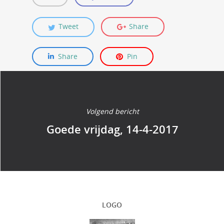
Tweet
Share
Share
Pin
Volgend bericht
Goede vrijdag, 14-4-2017
LOGO