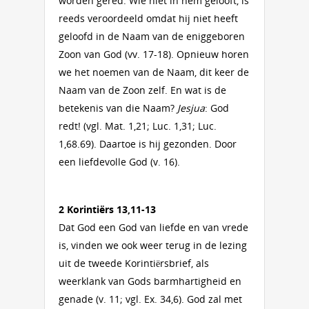
worden gered. Wie niet in hem gelooft, is
reeds veroordeeld omdat hij niet heeft
geloofd in de Naam van de eniggeboren
Zoon van God (vv. 17-18). Opnieuw horen
we het noemen van de Naam, dit keer de
Naam van de Zoon zelf. En wat is de
betekenis van die Naam?
Jesjua
: God
redt! (vgl. Mat. 1,21; Luc. 1,31; Luc.
1,68.69). Daartoe is hij gezonden. Door
een liefdevolle God (v. 16).
2 Korintiërs 13,11-13
Dat God een God van liefde en van vrede
is, vinden we ook weer terug in de lezing
uit de tweede Korintiërsbrief, als
weerklank van Gods barmhartigheid en
genade (v. 11; vgl. Ex. 34,6). God zal met