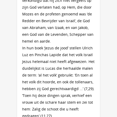
verkondigd dat hij zich niet vergeefs op
zijn God verlaten had, op Hem, die door
Mozes en de profeten genoemd was ‘de
Redder en Bevrijder van Israël’, de God
van Abraham, van Izaak, en van Jakob,
een God van de Levenden, Schepper van
hemel en aarde.
In hun boek ‘Jezus de jood’ stellen Ulrich
Luz en Pinchas Lapide dat het volk Israël
Jezus helemaal niet heeft afgewezen. Het
duidelijkst is Lucas die herhaalde malen
de term: ‘al het volk’ gebruikt: ‘En toen al
het volk dit hoorde, en ook de tollenaars,
hebben zij God gerechtvaardigd ...’ (7,29).
‘Toen hij deze dingen sprak, verhief een
vrouw uit de schare haar stem en zei tot
hem: Zalig de schoot die u heeft
gedragen’ (11,27).