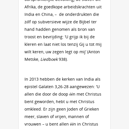
Afrika, de goedkope arbeidskrachten uit
India en China, – de onderdrukten die
zélf op subversieve wijze de Bijbel ter
hand hadden genomen als bron van
troost en bevrijding: ‘U grijp ik bij de
kleren en laat niet los tenzij Gij u tot mij
wilt keren, uw zegen legt op mij’ (Anton
Metske,
Liedboek
938).
In 2013 hebben de kerken van India als
epistel Galaten 3,26-28 aangewezen: ‘U
allen die door de ​doop​ één met ​Christus​
bent geworden, hebt u met ​Christus​
omkleed. Er zijn geen ​Joden​ of Grieken
meer, ​slaven​ of vrijen, mannen of
vrouwen – u bent allen één in ​Christus​ ​