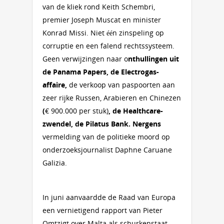
van de kliek rond Keith Schembri,
premier Joseph Muscat en minister
Konrad Missi. Niet één zinspeling op
corruptie en een falend rechtssysteem.
Geen verwijzingen naar o
nthullingen uit
de Panama Papers, de Electrogas-
affaire,
de verkoop van paspoorten aan
zeer rijke Russen, Arabieren en Chinezen
(
€ 900.000 per stuk)
, de Healthcare-
zwendel, de Pilatus Bank. Nergens
vermelding van de politieke moord op
onderzoeksjournalist Daphne Caruane
Galizia.
In juni aanvaardde de Raad van Europa
een vernietigend rapport van Pieter
Omtzigt over Malta als schurkenstaat.