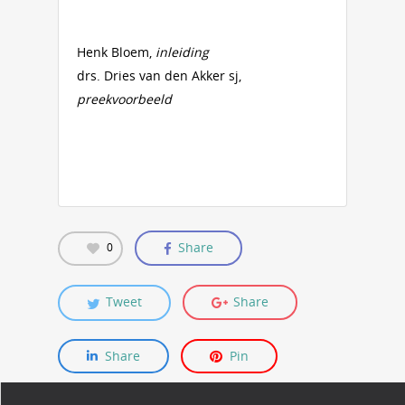
Henk Bloem,
inleiding
drs. Dries van den Akker sj,
preekvoorbeeld
Share
0
Tweet
Share
Share
Pin