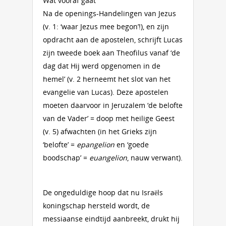
Wat vooraf gaat
Na de openings-Handelingen van Jezus
(v. 1: ‘waar Jezus mee begon’!), en zijn
opdracht aan de apostelen, schrijft Lucas
zijn tweede boek aan Theofilus vanaf ‘de
dag dat Hij werd opgenomen in de
hemel’ (v. 2 herneemt het slot van het
evangelie van Lucas). Deze apostelen
moeten daarvoor in Jeruzalem ‘de belofte
van de Vader’ = doop met heilige Geest
(v. 5) afwachten (in het Grieks zijn
‘belofte’ =
epangelion
en ‘goede
boodschap’ =
euangelion
, nauw verwant).
De ongeduldige hoop dat nu Israëls
koningschap hersteld wordt, de
messiaanse eindtijd aanbreekt, drukt hij