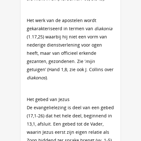
Het werk van de apostelen wordt
gekarakteriseerd in termen van
diakonia
(1.17,25) waarbij hij niet een vorm van
nederige dienstverlening voor ogen
heeft, maar van officieel erkende
gezanten, gezondenen. Zie ‘
mijn
getuigen’ (Hand 1,8; zie ook J. Collins over
diakonos
).
Het gebed van Jezus
De evangelielezing is deel van een gebed
(17,1-26) dat het hele deel, beginnend in
13,1, afsluit. Een gebed tot de Vader,
waarin Jezus eerst zijn eigen relatie als
Zoon biddend ter sprake brengt (vv. 1-5).