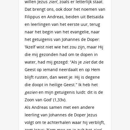
willen Jezus
zien
’, zoals er letterlijk staat.
Dat brengt ons, ook door het noemen van
Filippus en Andreas, beiden uit Betsaïda
en leerlingen van het eerste uur, terug
naar het begin van het evangelie, naar
het getuigenis van Johannes de Doper:
‘Ikzelf wist niet wie het zou zijn, maar Hij
die mij gezonden had om te dopen in
water, had mij gezegd: “Als je
ziet
dat de
Geest op iemand neerdaalt en op Hem
blijft rusten, dan weet je: Hij is degene
die doopt in heilige Geest.” Ik heb het
gezien
en mijn getuigenis luidt: dit is de
Zoon van God’ (1,33v).
Als Andreas samen met een andere
leerling van Johannes de Doper Jezus
volgt om te achterhalen waar hij verblijft,
zegt Jezus: ‘Kom mee en je zult het
zien
’