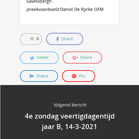
Savelsbergh
preekvoorbeeld
Daniël De Rycke OFM
Share
0
Tweet
Share
Share
Pin
Volgend bericht
4e zondag veertigdagentijd
jaar B, 14-3-2021