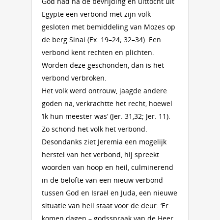
God had na de bevrijding en uittocht uit
Egypte een verbond met zijn volk
gesloten met bemiddeling van Mozes op
de berg Sinai (Ex. 19–24; 32–34). Een
verbond kent rechten en plichten.
Worden deze geschonden, dan is het
verbond verbroken.
Het volk werd ontrouw, jaagde andere
goden na, verkrachtte het recht, hoewel
‘Ik hun meester was’ (Jer. 31,32; Jer. 11).
Zo schond het volk het verbond.
Desondanks ziet Jeremia een mogelijk
herstel van het verbond, hij spreekt
woorden van hoop en heil, culminerend
in de belofte van een nieuw verbond
tussen God en Israël en Juda, een nieuwe
situatie van heil staat voor de deur: ‘Er
komen dagen – godsspraak van de Heer