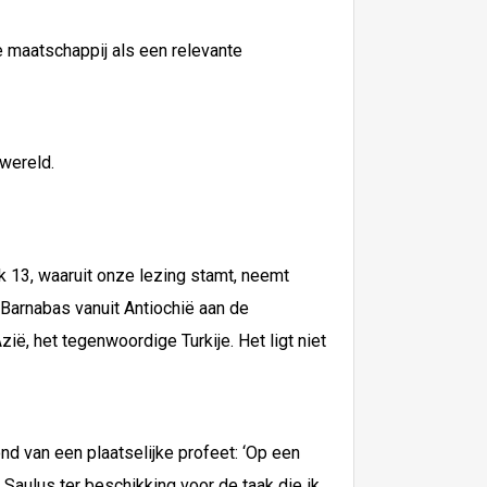
e maatschappij als een relevante
 wereld.
 13, waaruit onze lezing stamt, neemt
 Barnabas vanuit Antiochië aan de
zië, het tegenwoordige Turkije. Het ligt niet
d van een plaatselijke profeet: ‘Op een
 Saulus ter beschikking voor de taak die ik