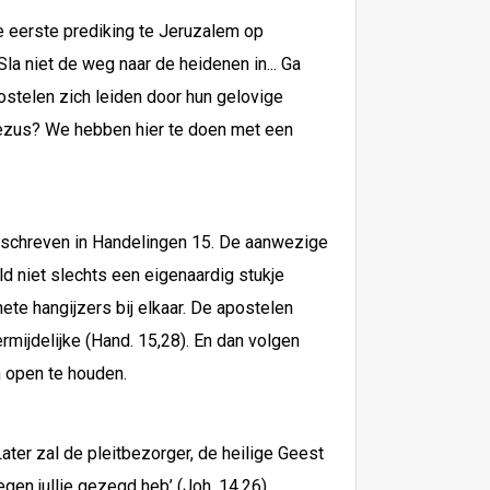
e eerste prediking te Jeruzalem op
la niet de weg naar de heidenen in... Ga
postelen zich leiden door hun gelovige
n Jezus? We hebben hier te doen met een
 beschreven in Handelingen 15. De aanwezige
ld niet slechts een eigenaardig stukje
te hangijzers bij elkaar. De apostelen
rmijdelijke (Hand. 15,28). En dan volgen
n open te houden.
ater zal de pleitbezorger, de heilige Geest
egen jullie gezegd heb’ (Joh. 14,26).