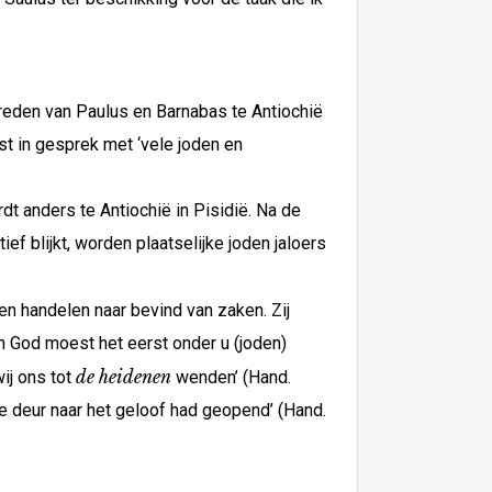
ptreden van Paulus en Barnabas te Antiochië
st in gesprek met ‘vele joden en
dt anders te Antiochië in Pisidië. Na de
f blijkt, worden plaatselijke joden jaloers
n handelen naar bevind van zaken. Zij
n God moest het eerst onder u (joden)
de heidenen
ij ons tot
wenden’ (Hand.
de deur naar het geloof had geopend’ (Hand.