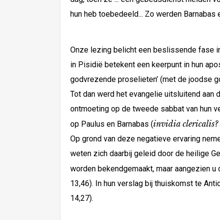
hun heb toebedeeld... Zo werden Barnabas e
Onze lezing belicht een beslissende fase in
in Pisidië betekent een keerpunt in hun ap
godvrezende proselieten’ (met de joodse 
Tot dan werd het evangelie uitsluitend aan d
ontmoeting op de tweede sabbat van hun verb
invidia clericalis?
op Paulus en Barnabas (
Op grond van deze negatieve ervaring nemen
weten zich daarbij geleid door de heilige 
worden bekendgemaakt, maar aangezien u die 
13,46). In hun verslag bij thuiskomst te An
14,27).