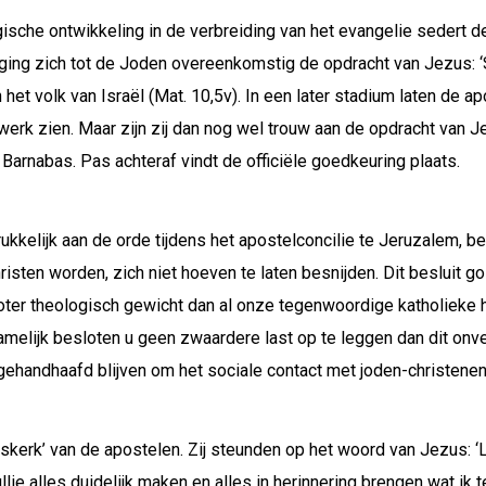
gische ontwikkeling in de verbreiding van het evangelie sedert d
iging zich tot de Joden overeenkomstig de opdracht van Jezus: ‘S
het volk van Israël (Mat. 10,5v). In een later stadium laten de a
t werk zien. Maar zijn zij dan nog wel trouw aan de opdracht va
n Barnabas. Pas achteraf vindt de officiële goedkeuring plaats.
drukkelijk aan de orde tijdens het apostelconcilie te Jeruzalem,
isten worden, zich niet hoeven te laten besnijden. Dit besluit go
ter theologisch gewicht dan al onze tegenwoordige katholieke he
namelijk besloten u geen zwaardere last op te leggen dan dit onve
ehandhaafd blijven om het sociale contact met joden-christene
dskerk’ van de apostelen. Zij steunden op het woord van Jezus: ‘L
llie alles duidelijk maken en alles in herinnering brengen wat ik t