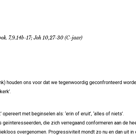
ok. 7,9.14b-17; Joh 10,27-30 (C-jaar)
k) houden ons voor dat we tegenwoordig geconfronteerd worden
kerk’.
pereert met beginselen als: ‘erin of eruit’, ‘alles of niets’.
ieus geïnteresseerden, die zich verregaand conformeren aan de he
ekloos overgenomen. Progressiviteit mondt zo nu en dan uit in on