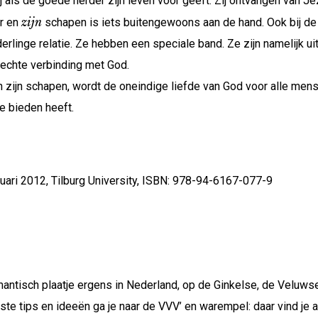
 als de goede herder zijn leven voor geeft. Zij ontvangen van J
zijn
er en
schapen is iets buitengewoons aan de hand. Ook bij de 
derlinge relatie. Ze hebben een speciale band. Ze zijn namelijk u
hechte verbinding met God.
in zijn schapen, wordt de oneindige liefde van God voor alle me
te bieden heeft.
ari 2012, Tilburg University, ISBN: 978-94-6167-077-9
ntisch plaatje ergens in Nederland, op de Ginkelse, de Veluwse,
te tips en ideeën ga je naar de VVV’ en warempel: daar vind je a