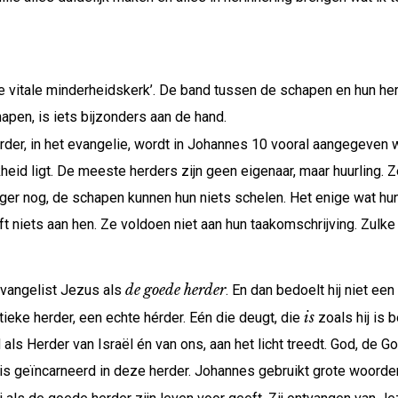
e vitale minderheidskerk’. De band tussen de schapen en hun herde
pen, is iets bijzonders aan de hand.
rder, in het evangelie, wordt in Johannes 10 vooral aangegeven w
jkheid ligt. De meeste herders zijn geen eigenaar, maar huurlin
Erger nog, de schapen kunnen hun niets schelen. Het enige wat hu
t niets aan hen. Ze voldoen niet aan hun taakomschrijving. Zulke
de goede herder
evangelist Jezus als
. En dan bedoelt hij niet e
is
ieke herder, een echte hérder. Eén die deugt, die
zoals hij is 
 als Herder van Israël én van ons, aan het licht treedt. God, de G
is geïncarneerd in deze herder. Johannes gebruikt grote woorden