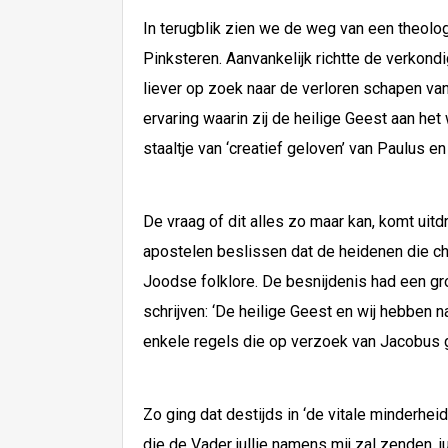
In terugblik zien we de weg van een theolo
Pinksteren. Aanvankelijk richtte de verkond
liever op zoek naar de verloren schapen van 
ervaring waarin zij de heilige Geest aan he
staaltje van ‘creatief geloven’ van Paulus e
De vraag of dit alles zo maar kan, komt uit
apostelen beslissen dat de heidenen die chr
Joodse folklore. De besnijdenis had een gro
schrijven: ‘De heilige Geest en wij hebben 
enkele regels die op verzoek van Jacobus g
Zo ging dat destijds in ‘de vitale minderhei
die de Vader jullie namens mij zal zenden, ju