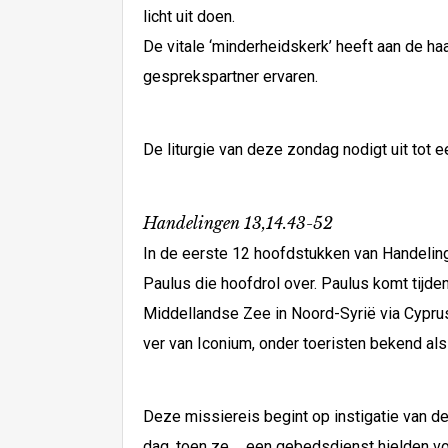
licht uit doen.
De vitale ‘minderheidskerk’ heeft aan de h
gesprekspartner ervaren.
De liturgie van deze zondag nodigt uit tot 
Handelingen 13,14.43-52
In de eerste 12 hoofdstukken van Handeling
Paulus die hoofdrol over. Paulus komt tijde
Middellandse Zee in Noord-Syrië via Cyprus t
ver van Iconium, onder toeristen bekend al
Deze missiereis begint op instigatie van d
dag, toen ze ... een gebedsdienst hielden vo