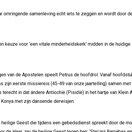
aar omringende samenleving echt iets te zeggen en wordt door d
een keuze voor ‘een vitale minderheidskerk’ midden in de huidige
en van de Apostelen speelt Petrus de hoofdrol. Vanaf hoofdstuk
ns zijn eerste missiereis (45-49 van onze jaartelling) samen met
erecht in dat ándere Antiochië (Pisidië) in het hartje van Klein A
s Konya met zijn dansende derwisjen.
e heilige Geest die tijdens een gebedsdienst spreekt door de mon
or de Heer, zei de heilige Geest tegen hen: ‘Stel mij Barnabas en