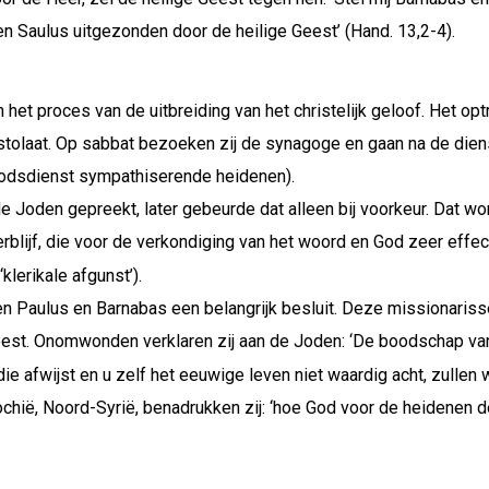
n Saulus uitgezonden door de heilige Geest’ (Hand. 13,2-4).
 het proces van de uitbreiding van het christelijk geloof. Het o
ostolaat. Op sabbat bezoeken zij de synagoge en gaan na de dien
godsdienst sympathiserende heidenen).
e Joden gepreekt, later gebeurde dat alleen bij voorkeur. Dat wor
lijf, die voor de verkondiging van het woord en God zeer effectie
‘klerikale afgunst’).
 Paulus en Barnabas een belangrijk besluit. Deze missionarisse
Geest. Onomwonden verklaren zij aan de Joden: ‘De boodschap va
afwijst en u zelf het eeuwige leven niet waardig acht, zullen w
tiochië, Noord-Syrië, benadrukken zij: ‘hoe God voor de heidenen 