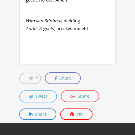
Wim van Stiphout,
inleiding
André Zegveld,
preekvoorbeeld
Share
0
Tweet
Share
Share
Pin