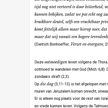
tijd nog niet verteerd is door bitterheid, 
kunnen bekijken, zodat we pas echt oog zul
bruikbare sleutel, zelfs een vruchtbaar pr
komt feitelijk alleen maar hierop neer, d
maar dat wij vanuit een hogere tevredenhe
, Verzet en overgave,
(Dietrich Bonhoeffer
2
ootmoedigen
Deze
leven volgens de Thora.
ootmoed te wandelen met God (Mich. 6,8). 
zondaars straft (2,3).
die dag
Op
(3,11-13) is het afgelopen met 
muren van Jeruzalem komen onrecht, onwaar
Er is alleen nog plaats voor de rest van Isr
en vrede kunnen leven. Volgens de Talmoed