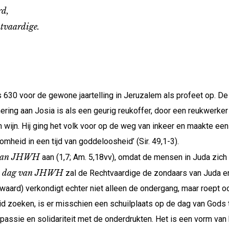
rd,
vaardige.
s 630 voor de gewone jaartelling in Jeruzalem als profeet op. D
nnering aan Josia is als een geurig reukoffer, door een reukwerke
n wijn. Hij ging het volk voor op de weg van inkeer en maakte ee
omheid in een tijd van goddeloosheid’ (Sir. 49,1-3).
 van JHWH
aan (1,7; Am. 5,18vv), omdat de mensen in Juda zi
e dag van JHWH
zal de Rechtvaardige de zondaars van Juda en
rd) verkondigt echter niet alleen de ondergang, maar roept oo
 zoeken, is er misschien een schuilplaats op de dag van Gods t
passie en solidariteit met de onderdrukten. Het is een vorm van