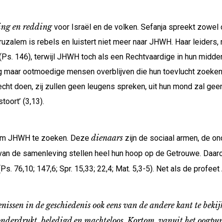
ing en redding
voor Israël en de volken. Sefanja spreekt zowel 
uzalem is rebels en luistert niet meer naar JHWH. Haar leiders, 
Ps. 146), terwijl JHWH toch als een Rechtvaardige in hun midde
nog maar ootmoedige mensen overblijven die hun toevlucht zoeken
recht doen, zij zullen geen leugens spreken, uit hun mond zal geen 
toort’ (3,13).
dienaars
 om JHWH te zoeken. Deze
zijn de sociaal armen, de on
van de samenleving stellen heel hun hoop op de Getrouwe. Daar
. 76,10; 147,6; Spr. 15,33; 22,4; Mat. 5,3-5). Net als de profeet
enissen in de geschiedenis ook eens van de andere kant te bek
 onderdrukt, beledigd en machteloos. Kortom, vanuit het oogpun