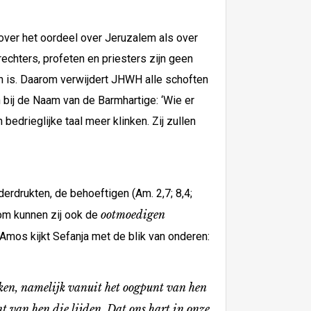
over het oordeel over Jeruzalem als over
rechters, profeten en priesters zijn geen
n is. Daarom verwijdert JHWH alle schoften
 bij de Naam van de Barmhartige: ‘Wie er
bedrieglijke taal meer klinken. Zij zullen
derdrukten, de behoeftigen (Am. 2,7; 8,4;
ootmoedigen
om kunnen zij ook de
 Amos kijkt Sefanja met de blik van onderen:
ijken, namelijk vanuit het oogpunt van hen
t van hen die lijden. Dat ons hart in onze