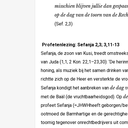
misschien blijven jullie dan gespaa
op de dag van de toorn van de Recht
(Sef. 2,3)
Profetenlezing: Sefanja 2,3; 3,11-13
Sefanja, de zoon van Kusi, treedt omstreek
van Juda (1,1; 2 Kon. 22,1–23,30): ‘De heri
honing, als muziek bij het samen drinken va
richtte zich op de Heer en versterkte de vro
de dag
Sefanja kondigt het aanbreken van
d
met de Baäl (de vruchtbaarheidsgod). Op
profeet Sefanja (=JHWHheeft geborgen/bewaa
ootmoed de Barmhartige en de gerechtigheid
toornig tegenover onrechtbedrijvers uit com