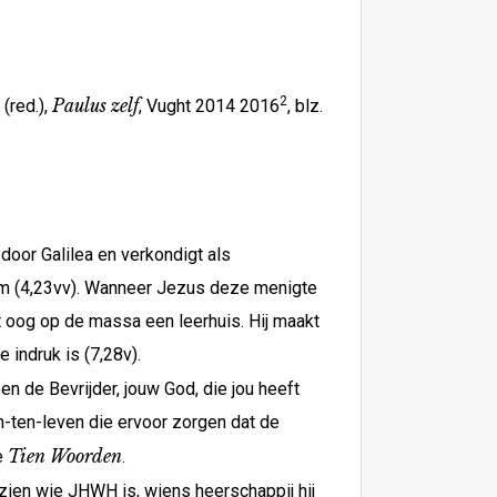
2
Paulus zelf
(red.),
, Vught 2014 2016
, blz.
 door Galilea en verkondigt als
em (4,23vv). Wanneer Jezus deze menigte
het oog op de massa een leerhuis. Hij maakt
 indruk is (7,28v).
n de Bevrijder, jouw God, die jou heeft
en-ten-leven die ervoor zorgen dat de
Tien Woorden
de
.
t zien wie JHWH is, wiens heerschappij hij