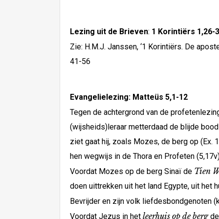
Lezing uit de Brieven
:
1 Korintiërs 1,26-
Zie: H.M.J. Janssen, ‘1 Korintiërs. De apos
41-56
Evangelielezing: Matteüs 5,1-12
Tegen de achtergrond van de profetenlezing
(wijsheids)leraar metterdaad de blijde bo
ziet gaat hij, zoals Mozes, de berg op (Ex. 
hen wegwijs in de Thora en Profeten (5,17v) 
Tien 
Voordat Mozes op de berg Sinaï de
doen uittrekken uit het land Egypte, uit het
Bevrijder en zijn volk liefdesbondgenoten (kun
leerhuis op de berg
Voordat Jezus in het
de 