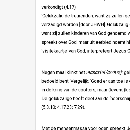
verkondigt (4,17):
‘Gelukzalig de treurenden, want zij zullen 
verzadigd worden [door JHWH]. Gelukzalig 
want zij zullen kinderen van God genoemd w
spreekt over God, maar uit eerbied noemt h
‘visitekaartje’ van God, interpreteert Jezu
makarioi/aschrej
Negen maal klinkt het
: ge
bedoeld bent. Vergelijk: ‘Goed er aan toe is
in de kring van de spotters; maar (levens)lus
De gelukzalige heeft deel aan de ‘heerschap
(5,3.10; 4,17.23; 7,29).
Met de mensenmassa voor ogen spreekt Jezus 