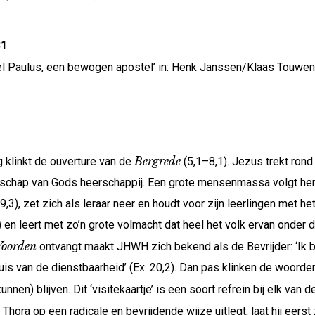
31
tel Paulus, een bewogen apostel’ in: Henk Janssen/Klaas Touwen 
Bergrede
 klinkt de ouverture van de
(5,1–8,1). Jezus trekt rond
odschap van Gods heerschappij. Een grote mensenmassa volgt h
19,3), zet zich als leraar neer en houdt voor zijn leerlingen met 
en leert met zo’n grote volmacht dat heel het volk ervan onder de
Woorden
ontvangt maakt JHWH zich bekend als de Bevrijder: ‘Ik be
 huis van de dienstbaarheid’ (Ex. 20,2). Dan pas klinken de woord
nen) blijven. Dit ‘visitekaartje’ is een soort refrein bij elk van 
Thora op een radicale en bevrijdende wijze uitlegt, laat hij eers