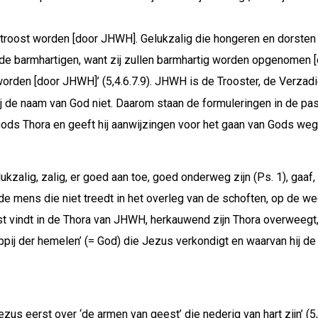
getroost worden [door JHWH]. Gelukzalig die hongeren en dorsten 
de barmhartigen, want zij zullen barmhartig worden opgenomen 
orden [door JHWH]’ (5,4.6.7.9). JHWH is de Trooster, de Verzadi
ij de naam van God niet. Daarom staan de formuleringen in de pa
s Gods Thora en geeft hij aanwijzingen voor het gaan van Gods weg
lukzalig, zalig, er goed aan toe, goed onderweg zijn (Ps. 1), gaaf
 de mens die niet treedt in het overleg van de schoften, op de we
t vindt in de Thora van JHWH, herkauwend zijn Thora overweegt, bij
pij der hemelen’ (= God) die Jezus verkondigt en waarvan hij de
eerst over ‘de armen van geest’ die nederig van hart zijn’ (5,3;