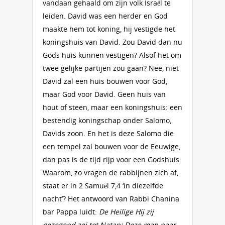
vandaan gehaald om zijn volk Israël te
leiden. David was een herder en God
maakte hem tot koning, hij vestigde het
koningshuis van David. Zou David dan nu
Gods huis kunnen vestigen? Alsof het om
twee gelijke partijen zou gaan? Nee, niet
David zal een huis bouwen voor God,
maar God voor David. Geen huis van
hout of steen, maar een koningshuis: een
bestendig koningschap onder Salomo,
Davids zoon. En het is deze Salomo die
een tempel zal bouwen voor de Eeuwige,
dan pas is de tijd rijp voor een Godshuis.
Waarom, zo vragen de rabbijnen zich af,
staat er in 2 Samuël 7,4 ‘in diezelfde
nacht’? Het antwoord van Rabbi Chanina
bar Pappa luidt:
De Heilige Hij zij
gezegend zei tot Natan: Deze man naar