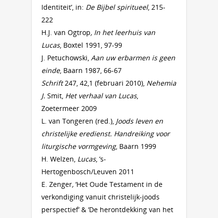
Identiteit’, in:
De Bijbel spiritueel
, 215-
222
H.J. van Ogtrop
, In het leerhuis van
Lucas
, Boxtel 1991, 97-99
J. Petuchowski,
Aan uw erbarmen is geen
einde
, Baarn 1987, 66-67
Schrift
247, 42,1 (februari 2010),
Nehemia
J.
Smit,
Het verhaal van Lucas
,
Zoetermeer 2009
L. van Tongeren (red.),
Joods leven en
christelijke eredienst. Handreiking voor
liturgische vormgeving
, Baarn 1999
H. Welzen,
Lucas
, ’s-
Hertogenbosch/Leuven 2011
E. Zenger
,
‘Het Oude Testament in de
verkondiging vanuit christelijk-joods
perspectief’ & ‘De herontdekking van het