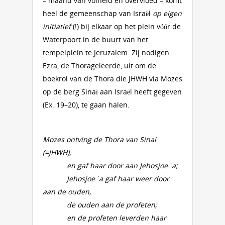
– maand van volheid en overvloed – komt
heel de gemeenschap van Israël
op eigen
initiatief
(!) bij elkaar op het plein vóór de
Waterpoort in de buurt van het
tempelplein te Jeruzalem. Zij nodigen
Ezra, de Thorageleerde, uit om de
boekrol van de Thora die JHWH via Mozes
op de berg Sinaï aan Israël heeft gegeven
(Ex. 19–20), te gaan halen.
Mozes ontving de Thora van Sinai
(=JHWH),
en gaf haar door aan Jehosjoe`a;
Jehosjoe`a gaf haar weer door
aan de ouden,
de ouden aan de profeten;
en de profeten leverden haar