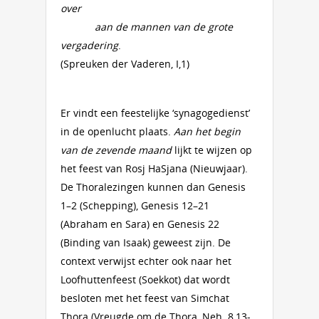
over
aan de mannen van de grote
vergadering
.
(Spreuken der Vaderen, I,1)
Er vindt een feestelijke ‘synagogedienst’
in de openlucht plaats.
Aan het begin
van de zevende maand
lijkt te wijzen op
het feest van Rosj HaSjana (Nieuwjaar).
De Thoralezingen kunnen dan Genesis
1–2 (Schepping), Genesis 12–21
(Abraham en Sara) en Genesis 22
(Binding van Isaak) geweest zijn. De
context verwijst echter ook naar het
Loofhuttenfeest (Soekkot) dat wordt
besloten met het feest van Simchat
Thora (Vreugde om de Thora, Neh. 8,13-