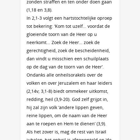
zonden straffen en ten onder doen gaan
(1,18 en 3,8).
In 2,1-3 volgt een hartstochtelijke oproep
tot bekering: ‘Kom tot uzelf… voordat de
gloeiende toorn van de Heer op u
neerkomt... Zoek de Heer… zoek de
gerechtigheid, zoek de bescheidenheid,
dan vindt u misschien een schuilplaats
op de dag van de toorn van de Heer’.
Ondanks alle onheilsorakels over de
volken en over Jeruzalem en haar leiders
(2,14v; 3,1-8) biedt ommekeer uitkomst,
redding, heil (3,9-20). God zelf grijpt in,
hij zal zijn volk ‘andere lippen geven,
reine lippen, om de naam van de Heer
aan te roepen en Hem te dienen’ (3,9).
Als het zover is, mag de rest van Israël
jubelen, het onheil is afgewenteld en ‘de