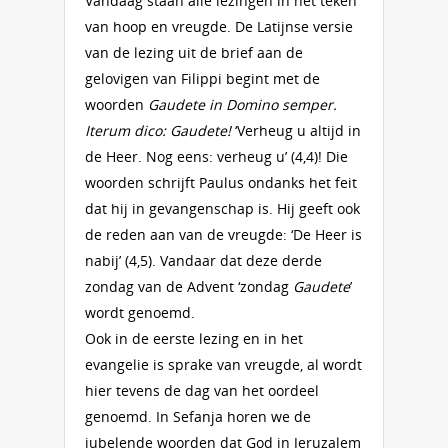
Vandaag staan alle lezingen in het teken
van hoop en vreugde. De Latijnse versie
van de lezing uit de brief aan de
gelovigen van Filippi begint met de
woorden
Gaudete in Domino semper.
Iterum dico: Gaudete!
‘Verheug u altijd in
de Heer. Nog eens: verheug u’ (4,4)! Die
woorden schrijft Paulus ondanks het feit
dat hij in gevangenschap is. Hij geeft ook
de reden aan van de vreugde: ‘De Heer is
nabij’ (4,5). Vandaar dat deze derde
zondag van de Advent ‘zondag
Gaudete
’
wordt genoemd.
Ook in de eerste lezing en in het
evangelie is sprake van vreugde, al wordt
hier tevens de dag van het oordeel
genoemd. In Sefanja horen we de
jubelende woorden dat God in Jeruzalem