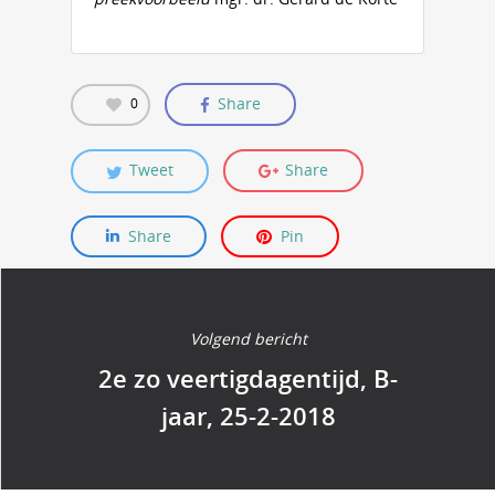
Share
0
Tweet
Share
Share
Pin
Volgend bericht
2e zo veertigdagentijd, B-
jaar, 25-2-2018