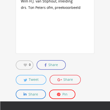
Wim H.J. van Stiphout, inleiding
drs. Ton Peters ofm, preekvoorbeeld
Share
0
Tweet
Share
Share
Pin