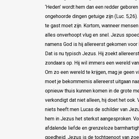
‘Heden’ wordt hem dan een redder geboren (L
ongehoorde dingen getuige zijn (Luc. 5,26). 
te gast moet zijn. Kortom, wanneer mensen
alles onverhoopt vlug en snel. Jezus spoed
namens God is hij allereerst gekomen voor h
Dat is nu typisch Jezus. Hij zoekt alleree
zondaars op. Hij wil immers een wereld va
Om zo een wereld te krijgen, mag je geen 
moet je bekommernis allereerst uitgaan naa
opnieuw thuis kunnen komen in de grote 
verkondigt dat niet alleen, hij doet het ook. 
niets heeft men Lucas de schilder van Jez
hem in Jezus het sterkst aangesproken. V
afdalende liefde en grenzeloze barmhartig
goedheid. Jezus is de tochtgenoot van zoek