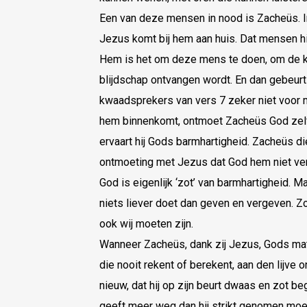
Een van deze mensen in nood is Zacheüs. I
Jezus komt bij hem aan huis. Dat mensen hi
Hem is het om deze mens te doen, om de kle
blijdschap ontvangen wordt. En dan gebeurt
kwaadsprekers van vers 7 zeker niet voor m
hem binnenkomt, ontmoet Zacheüs God zelf.
ervaart hij Gods barmhartigheid. Zacheüs di
ontmoeting met Jezus dat God hem niet vera
God is eigenlijk ‘zot’ van barmhartigheid. M
niets liever doet dan geven en vergeven. Z
ook wij moeten zijn.
Wanneer Zacheüs, dank zij Jezus, Gods ma
die nooit rekent of berekent, aan den lijve 
nieuw, dat hij op zijn beurt dwaas en zot be
geeft meer weg dan hij strikt genomen moet 