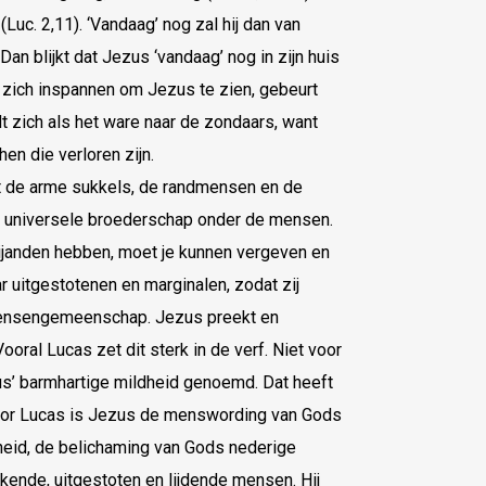
uc. 2,11). ‘Vandaag’ nog zal hij dan van
Dan blijkt dat Jezus ‘vandaag’ nog in zijn huis
 zich inspannen om Jezus te zien, gebeurt
t zich als het ware naar de zondaars, want
en die verloren zijn.
rst de arme sukkels, de randmensen en de
n universele broederschap onder de mensen.
vijanden hebben, moet je kunnen vergeven en
r uitgestotenen en marginalen, zodat zij
mensengemeenschap. Jezus preekt en
Vooral Lucas zet dit sterk in de verf. Niet voor
us’ barmhartige mildheid genoemd. Dat heeft
oor Lucas is Jezus de menswording van Gods
heid, de belichaming van Gods nederige
ende, uitgestoten en lijdende mensen. Hij