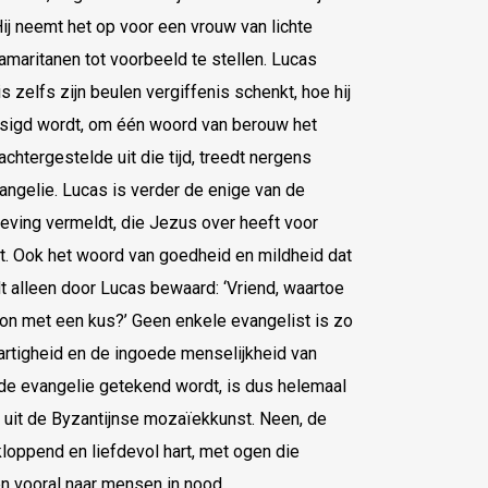
Hij neemt het op voor een vrouw van lichte
amaritanen tot voorbeeld te stellen. Lucas
s zelfs zijn beulen vergiffenis schenkt, hoe hij
sigd wordt, om één woord van berouw het
chtergestelde uit die tijd, treedt nergens
angelie. Lucas is verder de enige van de
geving vermeldt, die Jezus over heeft voor
t. Ook het woord van goedheid en mildheid dat
t alleen door Lucas bewaard: ‘Vriend, waartoe
on met een kus?’ Geen enkele evangelist is zo
artigheid en de ingoede menselijkheid van
erde evangelie getekend wordt, is dus helemaal
 uit de Byzantijnse mozaïekkunst. Neen, de
oppend en liefdevol hart, met ogen die
n vooral naar mensen in nood.