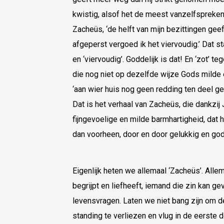
kwistig, alsof het de meest vanzelfsprekend
Zacheüs, ‘de helft van mijn bezittingen geef
afgeperst vergoed ik het viervoudig.’ Dat staa
en ‘viervoudig’. Goddelijk is dat! En ‘zot’ t
die nog niet op dezelfde wijze Gods milde
‘aan wier huis nog geen redding ten deel gev
Dat is het verhaal van Zacheüs, die dankzi
fijngevoelige en milde barmhartigheid, dat
dan voorheen, door en door gelukkig en godd
Eigenlijk heten we allemaal ‘Zacheüs’. Alle
begrijpt en liefheeft, iemand die zin kan 
levensvragen. Laten we niet bang zijn om 
standing te verliezen en vlug in de eerst