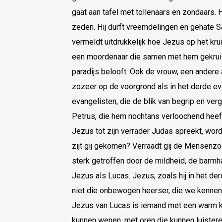
gaat aan tafel met tollenaars en zondaars. 
zeden. Hij durft vreemdelingen en gehate S
vermeldt uitdrukkelijk hoe Jezus op het krui
een moordenaar die samen met hem gekrui
paradijs belooft. Ook de vrouw, een andere a
zozeer op de voorgrond als in het derde ev
evangelisten, die de blik van begrip en ver
Petrus, die hem nochtans verloochend heef
Jezus tot zijn verrader Judas spreekt, word
zijt gij gekomen? Verraadt gij de Mensenzo
sterk getroffen door de mildheid, de barmh
Jezus als Lucas. Jezus, zoals hij in het d
niet die onbewogen heerser, die we kennen
Jezus van Lucas is iemand met een warm kl
kunnen wenen, met oren die kunnen luistere