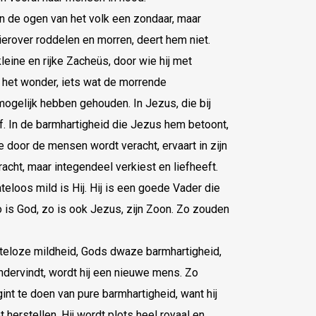
n de ogen van het volk een zondaar, maar
erover roddelen en morren, deert hem niet.
ine en rijke Zacheüs, door wie hij met
 het wonder, iets wat de morrende
ogelijk hebben gehouden. In Jezus, die bij
 In de barmhartigheid die Jezus hem betoont,
e door de mensen wordt veracht, ervaart in zijn
cht, maar integendeel verkiest en liefheeft.
ateloos mild is Hij. Hij is een goede Vader die
o is God, zo is ook Jezus, zijn Zoon. Zo zouden
teloze mildheid, Gods dwaze barmhartigheid,
ondervindt, wordt hij een nieuwe mens. Zo
gint te doen van pure barmhartigheid, want hij
herstellen. Hij wordt plots heel royaal en