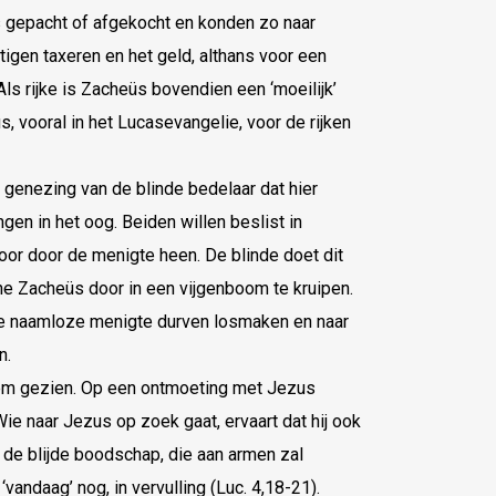
 gepacht of afgekocht en konden zo naar
tigen taxeren en het geld, althans voor een
Als rijke is Zacheüs bovendien een ‘moeilijk’
s, vooral in het Lucasevangelie, voor de rijken
genezing van de blinde bedelaar dat hier
gen in het oog. Beiden willen beslist in
r door de menigte heen. De blinde doet dit
ne Zacheüs door in een vijgenboom te kruipen.
de naamloze menigte durven losmaken en naar
n.
 hem gezien. Op een ontmoeting met Jezus
ie naar Jezus op zoek gaat, ervaart dat hij ook
 de blijde boodschap, die aan armen zal
andaag’ nog, in vervulling (Luc. 4,18-21).