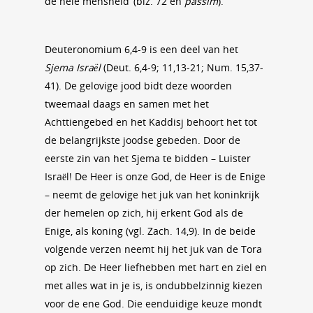
de hele mensheid’ (blz. 72 en
passim
).
Deuteronomium 6,4-9 is een deel van het
Sjema Israël
(Deut. 6,4-9; 11,13-21; Num. 15,37-
41). De gelovige jood bidt deze woorden
tweemaal daags en samen met het
Achttiengebed en het Kaddisj behoort het tot
de belangrijkste joodse gebeden. Door de
eerste zin van het Sjema te bidden – Luister
Israël! De Heer is onze God, de Heer is de Enige
– neemt de gelovige het juk van het koninkrijk
der hemelen op zich, hij erkent God als de
Enige, als koning (vgl. Zach. 14,9). In de beide
volgende verzen neemt hij het juk van de Tora
op zich. De Heer liefhebben met hart en ziel en
met alles wat in je is, is ondubbelzinnig kiezen
voor de ene God. Die eenduidige keuze mondt