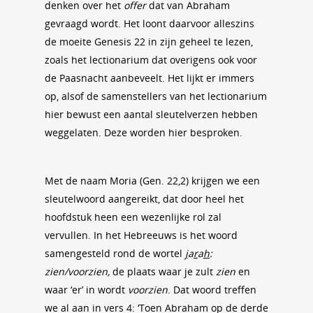
denken over het
offer
dat van Abraham
gevraagd wordt. Het loont daarvoor alleszins
de moeite Genesis 22 in zijn geheel te lezen,
zoals het lectionarium dat overigens ook voor
de Paasnacht aanbeveelt. Het lijkt er immers
op, alsof de samenstellers van het lectionarium
hier bewust een aantal sleutelverzen hebben
weggelaten. Deze worden hier besproken.
Met de naam Moria (Gen. 22,2) krijgen we een
sleutelwoord aangereikt, dat door heel het
hoofdstuk heen een wezenlijke rol zal
vervullen. In het Hebreeuws is het woord
samengesteld rond de wortel
j
a
r
a
h
:
zien/voorzien,
de plaats waar je zult
zien
en
waar ‘er’ in wordt
voorzien
. Dat woord treffen
we al aan in vers 4: ‘Toen Abraham op de derde