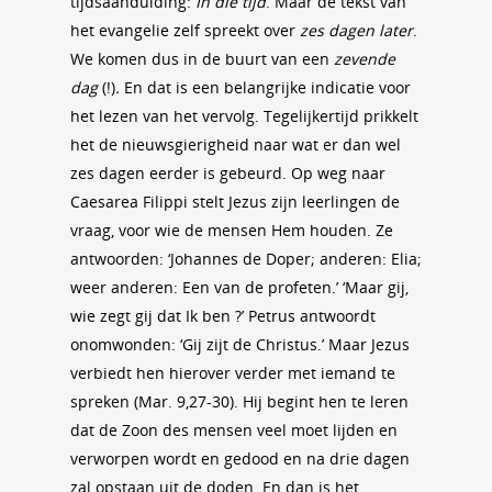
tijdsaanduiding:
In die tijd
. Maar de tekst van
het evangelie zelf spreekt over
zes dagen later
.
We komen dus in de buurt van een
zevende
dag
(!)
.
En dat is een belangrijke indicatie voor
het lezen van het vervolg. Tegelijkertijd prikkelt
het de nieuwsgierigheid naar wat er dan wel
zes dagen eerder is gebeurd. Op weg naar
Caesarea Filippi stelt Jezus zijn leerlingen de
vraag, voor wie de mensen Hem houden. Ze
antwoorden: ‘Johannes de Doper; anderen: Elia;
weer anderen: Een van de profeten.’ ‘Maar gij,
wie zegt gij dat Ik ben ?’ Petrus antwoordt
onomwonden: ‘Gij zijt de Christus.’ Maar Jezus
verbiedt hen hierover verder met iemand te
spreken (Mar. 9,27-30). Hij begint hen te leren
dat de Zoon des mensen veel moet lijden en
verworpen wordt en gedood en na drie dagen
zal opstaan uit de doden. En dan is het