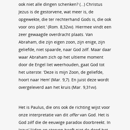
ook niet alle dingen schenken? (…) Christus
Jezus is de gestorvene, wat meer is, de
opgewekte, die ter rechterhand Gods is, die ook
voor ons pleit.’ (Rom. 8,32vv). Hiermee vindt een
zeer gewaagde overdracht plaats. Van
Abraham, die zijn eigen zoon, zijn enige, zijn
geliefde, niet spaarde, naar God zélf. Maar daar
waar Abraham zich op het ultieme moment
door de Engel liet weerhouden, gaat God tot
het uiterste: ‘Deze is mijn Zoon, de geliefde,
hoort naar Hem’ (Mar. 9,7). En juist deze wordt
overgeleverd aan het kruis (Mar. 9,31vv).
Het is Paulus, die ons ook de richting wijst voor
onze interpretatie van dit
offer
van God. Het is
God zélf die de eeuwige paradox doorbreekt. In
Jezus’ lijden en sterven heeft niet de dood het