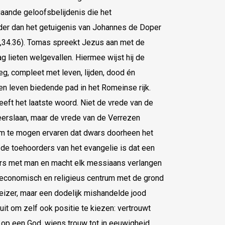
gaande geloofsbelijdenis die het
rder dan het getuigenis van Johannes de Doper
,34.36). Tomas spreekt Jezus aan met de
g lieten welgevallen. Hiermee wijst hij de
weg, compleet met leven, lijden, dood én
 leven biedende pad in het Romeinse rijk.
heeft het laatste woord. Niet de vrede van de
eerslaan, maar de vrede van de Verrezen
m te mogen ervaren dat dwars doorheen het
 de toehoorders van het evangelie is dat een
ers met man en macht elk messiaans verlangen
ls economisch en religieus centrum met de grond
keizer, maar een dodelijk mishandelde jood
it om zelf ook positie te kiezen: vertrouwt
p een God, wiens trouw tot in eeuwigheid