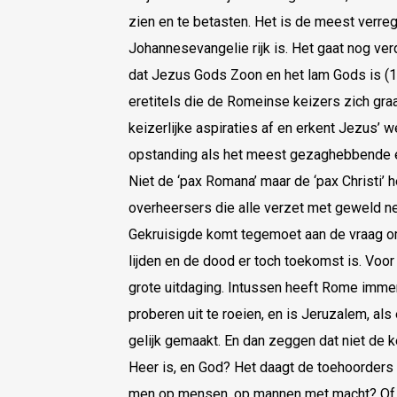
zien en te betasten. Het is de meest verre
Johannesevangelie rijk is. Het gaat nog ve
dat Jezus Gods Zoon en het lam Gods is (1
eretitels die de Romeinse keizers zich graa
keizerlijke aspiraties af en erkent Jezus’ 
opstanding als het meest gezaghebbende en
Niet de ‘pax Romana’ maar de ‘pax Christi’ 
overheersers die alle verzet met geweld n
Gekruisigde komt tegemoet aan de vraag o
lijden en de dood er toch toekomst is. Voor
grote uitdaging. Intussen heeft Rome imm
proberen uit te roeien, en is Jeruzalem, a
gelijk gemaakt. En dan zeggen dat niet de 
Heer is, en God? Het daagt de toehoorders u
men op mensen, op mannen met macht? Of o