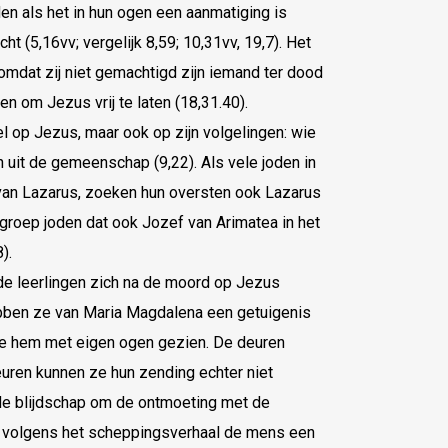
n als het in hun ogen een aanmatiging is
t (5,16vv; vergelijk 8,59; 10,31vv, 19,7). Het
 omdat zij niet gemachtigd zijn iemand ter dood
en om Jezus vrij te laten (18,31.40).
l op Jezus, maar ook op zijn volgelingen: wie
 uit de gemeenschap (9,22). Als vele joden in
an Lazarus, zoeken hun oversten ook Lazarus
e groep joden dat ook Jozef van Arimatea in het
).
de leerlingen zich na de moord op Jezus
hebben ze van Maria Magdalena een getuigenis
ze hem met eigen ogen gezien. De deuren
euren kunnen ze hun zending echter niet
 de blijdschap om de ontmoeting met de
ls volgens het scheppingsverhaal de mens een