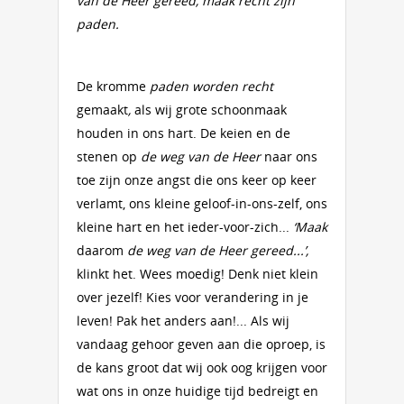
van de Heer gereed, maak recht zijn
paden.
De kromme
paden worden recht
gemaakt
,
als wij grote schoonmaak
houden in ons hart. De keien en de
stenen op
de weg van de Heer
naar ons
toe zijn onze angst die ons keer op keer
verlamt, ons kleine geloof-in-ons-zelf, ons
kleine hart en het ieder-voor-zich...
‘Maak
daarom
de weg van de Heer gereed...’,
klinkt het. Wees moedig! Denk niet klein
over jezelf! Kies voor verandering in je
leven! Pak het anders aan!... Als wij
vandaag gehoor geven aan die oproep, is
de kans groot dat wij ook oog krijgen voor
wat ons in onze huidige tijd bedreigt en