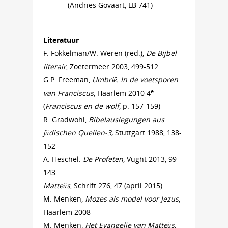
(Andries Govaart, LB 741)
Literatuur
F. Fokkelman/W. Weren (red.),
De Bijbel
literair
, Zoetermeer 2003, 499-512
G.P. Freeman,
Umbrië. In de voetsporen
e
van Franciscus
, Haarlem 2010 4
(
Franciscus en de wolf
, p. 157-159)
R. Gradwohl,
Bibelauslegungen aus
jüdischen Quellen-3,
Stuttgart 1988, 138-
152
A. Heschel.
De Profeten
, Vught 2013, 99-
143
Matteüs
, Schrift 276, 47 (april 2015)
M. Menken,
Mozes als model voor Jezus
,
Haarlem 2008
M. Menken,
Het Evangelie van Matteüs
,