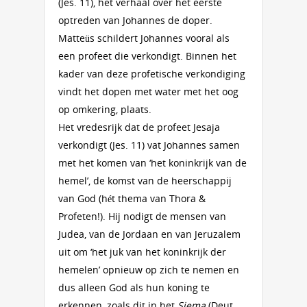
(Jes. 11), het verhaal over het eerste
optreden van Johannes de doper.
Matteüs schildert Johannes vooral als
een profeet die verkondigt. Binnen het
kader van deze profetische verkondiging
vindt het dopen met water met het oog
op omkering, plaats.
Het vredesrijk dat de profeet Jesaja
verkondigt (Jes. 11) vat Johannes samen
met het komen van ‘het koninkrijk van de
hemel’, de komst van de heerschappij
van God (hét thema van Thora &
Profeten!). Hij nodigt de mensen van
Judea, van de Jordaan en van Jeruzalem
uit om ‘het juk van het koninkrijk der
hemelen’ opnieuw op zich te nemen en
dus alleen God als hun koning te
erkennen, zoals dit in het
Sjema
(Deut.