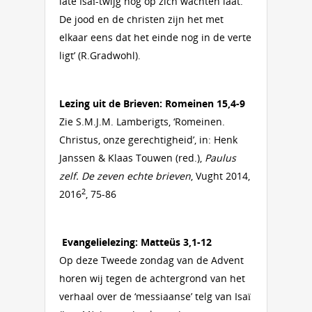
late Isaï-twijg nog op zich wachten laat.
De jood en de christen zijn het met
elkaar eens dat het einde nog in de verte
ligt’ (R.Gradwohl).
Lezing uit de Brieven: Romeinen 15,4-9
Zie S.M.J.M. Lamberigts, ‘Romeinen.
Christus, onze gerechtigheid’, in: Henk
Janssen & Klaas Touwen (red.),
Paulus
zelf. De zeven echte brieven
, Vught 2014,
2
2016
, 75-86
Evangelielezing: Matteüs 3,1-12
Op deze Tweede zondag van de Advent
horen wij tegen de achtergrond van het
verhaal over de ‘messiaanse’ telg van Isaï