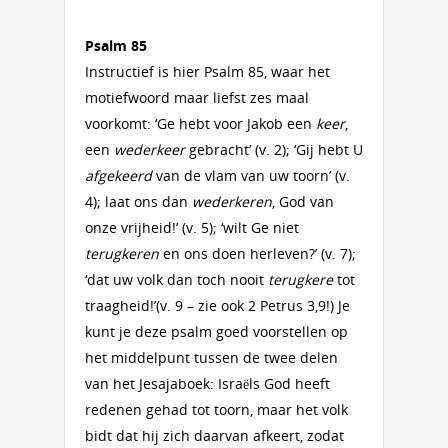
Psalm 85
Instructief is hier Psalm 85, waar het
motiefwoord maar liefst zes maal
voorkomt: ‘Ge hebt voor Jakob een
keer
,
een
wederkeer
gebracht’ (v. 2); ‘Gij hebt U
afgekeerd
van de vlam van uw toorn’ (v.
4); laat ons dan
wederkeren
, God van
onze vrijheid!’ (v. 5); ‘wilt Ge niet
terugkeren
en ons doen herleven?’ (v. 7);
‘dat uw volk dan toch nooit
terugkere
tot
traagheid!’(v. 9 – zie ook 2 Petrus 3,9!) Je
kunt je deze psalm goed voorstellen op
het middelpunt tussen de twee delen
van het Jesajaboek: Israëls God heeft
redenen gehad tot toorn, maar het volk
bidt dat hij zich daarvan afkeert, zodat