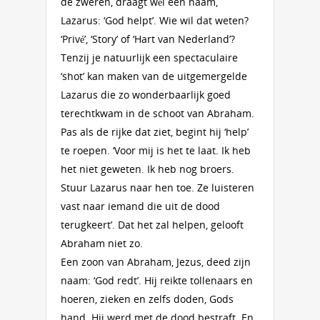
de zweren, draagt wél een naam,
Lazarus: ‘God helpt’. Wie wil dat weten?
‘Privé’, ‘Story’ of ‘Hart van Nederland’?
Tenzij je natuurlijk een spectaculaire
‘shot’ kan maken van de uitgemergelde
Lazarus die zo wonderbaarlijk goed
terechtkwam in de schoot van Abraham.
Pas als de rijke dat ziet, begint hij ‘help’
te roepen. ‘Voor mij is het te laat. Ik heb
het niet geweten. Ik heb nog broers.
Stuur Lazarus naar hen toe. Ze luisteren
vast naar iemand die uit de dood
terugkeert’. Dat het zal helpen, gelooft
Abraham niet zo.
Een zoon van Abraham, Jezus, deed zijn
naam: ‘God redt’. Hij reikte tollenaars en
hoeren, zieken en zelfs doden, Gods
hand. Hij werd met de dood bestraft. En