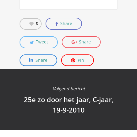
Share
0
Tweet
Share
Share
Pin
Volgend bericht
25e zo door het jaar, C-jaar,
19-9-2010