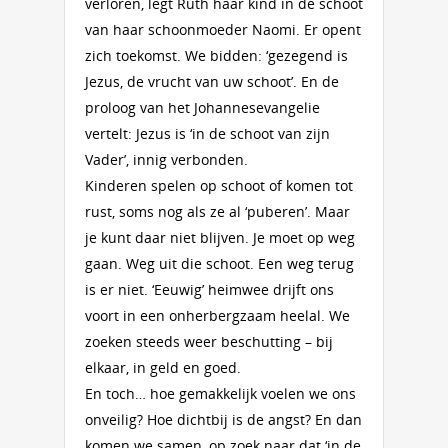
verloren, legt Ruth haar kind in de schoot
van haar schoonmoeder Naomi. Er opent
zich toekomst. We bidden: ‘gezegend is
Jezus, de vrucht van uw schoot’. En de
proloog van het Johannesevangelie
vertelt: Jezus is ‘in de schoot van zijn
Vader’, innig verbonden.
Kinderen spelen op schoot of komen tot
rust, soms nog als ze al ‘puberen’. Maar
je kunt daar niet blijven. Je moet op weg
gaan. Weg uit die schoot. Een weg terug
is er niet. ‘Eeuwig’ heimwee drijft ons
voort in een onherbergzaam heelal. We
zoeken steeds weer beschutting – bij
elkaar, in geld en goed.
En toch… hoe gemakkelijk voelen we ons
onveilig? Hoe dichtbij is de angst? En dan
komen we samen, op zoek naar dat ‘in de