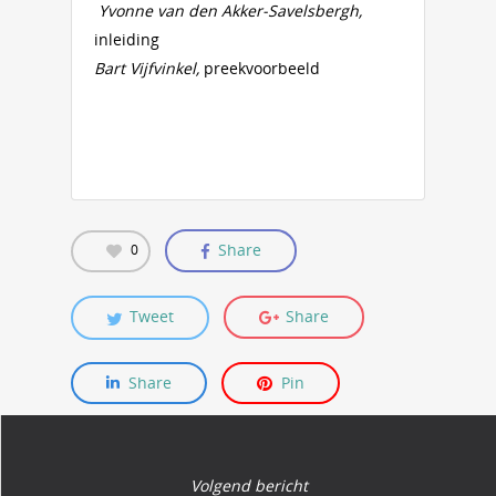
Yvonne van den Akker-Savelsbergh,
inleiding
Bart Vijfvinkel,
preekvoorbeeld
Share
0
Tweet
Share
Share
Pin
Volgend bericht