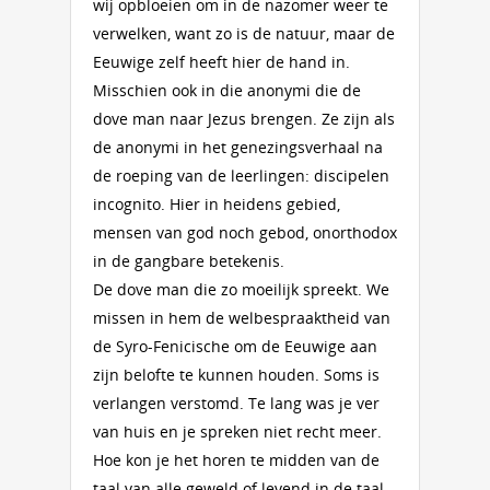
wij opbloeien om in de nazomer weer te
verwelken, want zo is de natuur, maar de
Eeuwige zelf heeft hier de hand in.
Misschien ook in die anonymi die de
dove man naar Jezus brengen. Ze zijn als
de anonymi in het genezingsverhaal na
de roeping van de leerlingen: discipelen
incognito. Hier in heidens gebied,
mensen van god noch gebod, onorthodox
in de gangbare betekenis.
De dove man die zo moeilijk spreekt. We
missen in hem de welbespraaktheid van
de Syro-Fenicische om de Eeuwige aan
zijn belofte te kunnen houden. Soms is
verlangen verstomd. Te lang was je ver
van huis en je spreken niet recht meer.
Hoe kon je het horen te midden van de
taal van alle geweld of levend in de taal