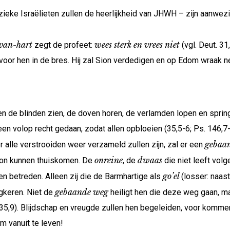
eke Israëlieten zullen de heerlijkheid van JHWH – zijn aanwezig
van-hart
wees sterk en vrees niet
zegt de profeet:
(vgl. Deut. 31
 voor hen in de bres. Hij zal Sion verdedigen en op Edom wraak 
en de blinden zien, de doven horen, de verlamden lopen en spri
n volop recht gedaan, zodat allen opbloeien (35,5-6; Ps. 146,7-
gebaa
lle verstrooiden weer verzameld zullen zijn, zal er een
onreine
dwaas
Sion kunnen thuiskomen. De
, de
die niet leeft vol
go’el
nen betreden. Alleen zij die de Barmhartige als
(losser: naas
gebaande weg
gkeren. Niet de
heiligt hen die deze weg gaan, ma
 (35,9). Blijdschap en vreugde zullen hen begeleiden, voor komme
m vanuit te leven!