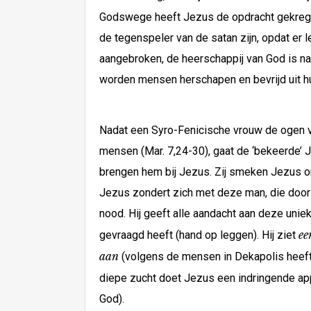
Godswege heeft Jezus de opdracht gekre
de tegenspeler van de satan zijn, opdat er 
aangebroken, de heerschappij van God is nab
worden mensen herschapen en bevrijd uit hu
Nadat een Syro-Fenicische vrouw de ogen v
mensen (Mar. 7,24-30), gaat de ‘bekeerde’ 
brengen hem bij Jezus. Zij smeken Jezus om
Jezus zondert zich met deze man, die door 
nood. Hij geeft alle aandacht aan deze unie
ee
gevraagd heeft (hand op leggen). Hij ziet
aan
(volgens de mensen in Dekapolis heeft
diepe zucht doet Jezus een indringende app
God).