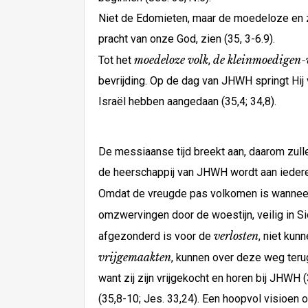
Niet de Edomieten, maar de moedeloze en zi
pracht van onze God, zien (35, 3-6.9).
moedeloze volk
de kleinmoedigen-
Tot het
,
bevrijding. Op de dag van JHWH springt Hij
Israël hebben aangedaan (35,4; 34,8).
De messiaanse tijd breekt aan, daarom zull
de heerschappij van JHWH wordt aan iederee
Omdat de vreugde pas volkomen is wanneer a
omzwervingen door de woestijn, veilig in 
verlosten
afgezonderd is voor de
, niet kun
vrijgemaakten
, kunnen over deze weg teru
want zij zijn vrijgekocht en horen bij JHWH
(35,8-10; Jes. 33,24). Een hoopvol visioen o