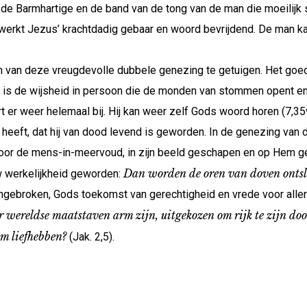
e Barmhartige en de band van de tong van de man die moeilijk 
d werkt Jezus’ krachtdadig gebaar en woord bevrijdend. De man k
den van deze vreugdevolle dubbele genezing te getuigen. Het goe
ij is de wijsheid in persoon die de monden van stommen opent e
t er weer helemaal bij. Hij kan weer zelf Gods woord horen (7,35
heeft, dat hij van dood levend is geworden. In de genezing van 
or de mens-in-meervoud, in zijn beeld geschapen en op Hem geli
Dan worden de oren van doven ontsl
w werkelijkheid geworden:
aangebroken, Gods toekomst van gerechtigheid en vrede voor allen
r wereldse maatstaven arm zijn, uitgekozen om rijk te zijn door
em liefhebben?
(Jak. 2,5).