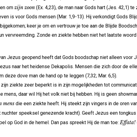
zijn zoon
gen om
(Ex. 4,23), de man naar Gods hart (Jes. 42,1) 
leven is voor Gods mensen (Mar. 1,9-13). Hij verkondigt Gods Bli
ijgekomen; keer je om en vertrouw je toe aan de Blijde Boodscha
n vervreemding. Zonde en ziekte hebben niet het laatste woord (
an Jezus geopend heeft dat Gods boodschap niet alleen voor J
Jezus naar het heidense Dekapolis. Mensen die zich door de ell
 deze dove man de hand op te leggen (7,32; Mar. 6,5).
zijn ziekte zeer beperkt is in zijn mogelijkheden tot communicat
ke mens, daar wil Hij het volk niet bij hebben. Hij is geen sho
n mens
die een ziekte heeft. Hij steekt zijn vingers in de oren v
 nuchter speeksel genezende kracht). Geeft Jezus een tongkus
Effata!
el op God in de hemel. Dan pas spreekt Hij de man toe: