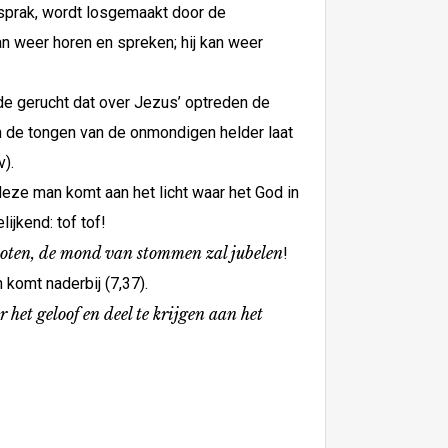
sprak, wordt losgemaakt door de
an weer horen en spreken; hij kan weer
de gerucht dat over Jezus’ optreden de
n de tongen van de onmondigen helder laat
v).
deze man komt aan het licht waar het God in
jkend: tof tof!
oten, de mond van stommen zal jubelen
!
 komt naderbij (7,37).
 het geloof en deel te krijgen aan het