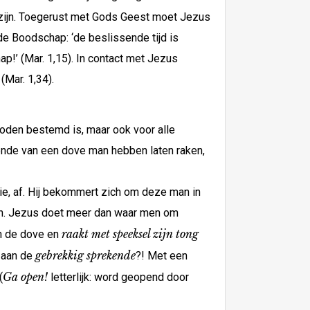
te zijn. Toegerust met Gods Geest moet Jezus
jde Boodschap: ‘de beslissende tijd is
p!’ (Mar. 1,15). In contact met Jezus
Mar. 1,34).
oden bestemd is, maar ook voor alle
ende van een dove man hebben laten raken,
ie, af. Hij bekommert zich om deze man in
wman. Jezus doet meer dan waar men om
raakt met speeksel zijn tong
an de dove en
gebrekkig sprekende
 aan de
?! Met een
Ga open!
(
letterlijk: word geopend door