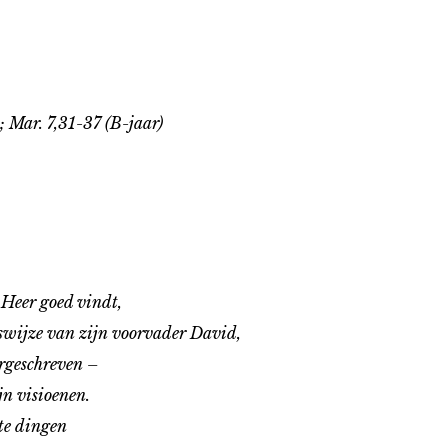
; Mar. 7,31-37 (B-jaar)
Heer goed vindt,
wijze van zijn voorvader David,
rgeschreven –
 visioenen.
te dingen