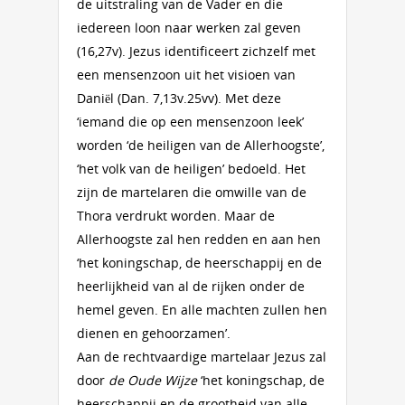
de uitstraling van de Vader en die
iedereen loon naar werken zal geven
(16,27v). Jezus identificeert zichzelf met
een mensenzoon uit het visioen van
Daniël (Dan. 7,13v.25vv). Met deze
‘iemand die op een mensenzoon leek’
worden ‘de heiligen van de Allerhoogste’,
‘het volk van de heiligen’ bedoeld. Het
zijn de martelaren die omwille van de
Thora verdrukt worden. Maar de
Allerhoogste zal hen redden en aan hen
‘het koningschap, de heerschappij en de
heerlijkheid van al de rijken onder de
hemel geven. En alle machten zullen hen
dienen en gehoorzamen’.
Aan de rechtvaardige martelaar Jezus zal
door
de Oude Wijze
‘het koningschap, de
heerschappij en de grootheid van alle