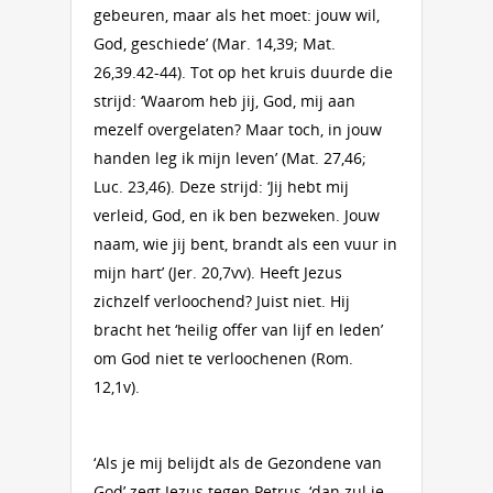
gebeuren, maar als het moet: jouw wil,
God, geschiede’ (Mar. 14,39; Mat.
26,39.42-44). Tot op het kruis duurde die
strijd: ‘Waarom heb jij, God, mij aan
mezelf overgelaten? Maar toch, in jouw
handen leg ik mijn leven’ (Mat. 27,46;
Luc. 23,46). Deze strijd: ‘Jij hebt mij
verleid, God, en ik ben bezweken. Jouw
naam, wie jij bent, brandt als een vuur in
mijn hart’ (Jer. 20,7vv). Heeft Jezus
zichzelf verloochend? Juist niet. Hij
bracht het ‘heilig offer van lijf en leden’
om God niet te verloochenen (Rom.
12,1v).
‘Als je mij belijdt als de Gezondene van
God’ zegt Jezus tegen Petrus, ‘dan zul je