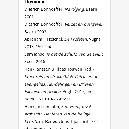
Literatuur
Dietrich Bonhoeffer,
Navolging
, Baarn
2001
Dietrich Bonhoeffer,
Verzet en overgave
,
Baarn 2003
Abraham J. Heschel,
De Profeten
, Vught
2013, 150-194
Sam Janse,
Is het de schuld van de ENE?
,
Soest 2016
Henk Janssen & Klaas Touwen (red.),
Steenrots en struikelblok. Petrus in de
Evangelies, Handelingen en Brieven.
Exegese en preken
, Vught 2017, met
name: 7-10.19-26.49-50
Henk Janssen ofm,
Een vreugdevol
ambacht. Het lezen van de heilige
Schrift,
in: Benedictijns Tijdschrift 77,4
(december 2016) 156-164