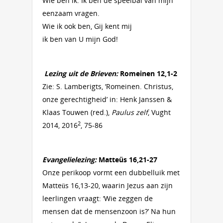
Wie ben ik. Ik ben de speelbal van mijn
eenzaam vragen.
Wie ik ook ben, Gij kent mij
ik ben van U mijn God!
Lezing uit de Brieven:
Romeinen 12,1-2
Zie: S. Lamberigts, ‘Romeinen. Christus,
onze gerechtigheid’ in: Henk Janssen &
Klaas Touwen (red.),
Paulus zelf
, Vught
2
2014, 2016
, 75-86
Evangelielezing:
Matteüs 16,21-27
Onze perikoop vormt een dubbelluik met
Matteüs 16,13-20, waarin Jezus aan zijn
leerlingen vraagt: ‘Wie zeggen de
mensen dat de mensenzoon is?’ Na hun