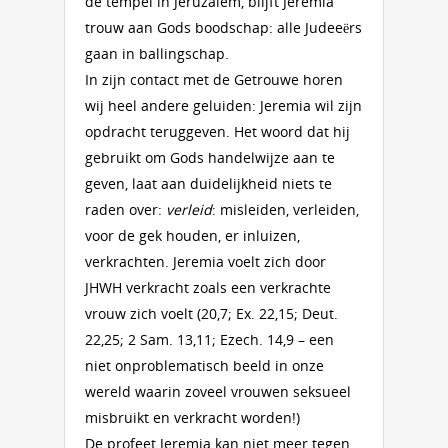
de tempel in Jeruzalem, blijft Jeremia
trouw aan Gods boodschap: alle Judeeërs
gaan in ballingschap.
In zijn contact met de Getrouwe horen
wij heel andere geluiden: Jeremia wil zijn
opdracht teruggeven. Het woord dat hij
gebruikt om Gods handelwijze aan te
geven, laat aan duidelijkheid niets te
raden over:
verleid
: misleiden, verleiden,
voor de gek houden, er inluizen,
verkrachten. Jeremia voelt zich door
JHWH verkracht zoals een verkrachte
vrouw zich voelt (20,7; Ex. 22,15; Deut.
22,25; 2 Sam. 13,11; Ezech. 14,9 – een
niet onproblematisch beeld in onze
wereld waarin zoveel vrouwen seksueel
misbruikt en verkracht worden!)
De profeet Jeremia kan niet meer tegen