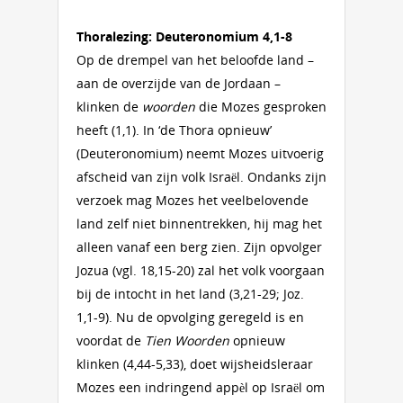
Thoralezing: Deuteronomium 4,1-8
Op de drempel van het beloofde land –
aan de overzijde van de Jordaan –
klinken de
woorden
die Mozes gesproken
heeft (1,1). In ‘de Thora opnieuw’
(Deuteronomium) neemt Mozes uitvoerig
afscheid van zijn volk Israël. Ondanks zijn
verzoek mag Mozes het veelbelovende
land zelf niet binnentrekken, hij mag het
alleen vanaf een berg zien. Zijn opvolger
Jozua (vgl. 18,15-20) zal het volk voorgaan
bij de intocht in het land (3,21-29; Joz.
1,1-9). Nu de opvolging geregeld is en
voordat de
Tien Woorden
opnieuw
klinken (4,44-5,33), doet wijsheidsleraar
Mozes een indringend appèl op Israël om