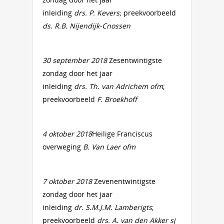
inleiding
drs. P. Kevers
; preekvoorbeeld
ds. R.B. Nijendijk-Cnossen
30 september 2018
Zesentwintigste
zondag door het jaar
inleiding
drs. Th. van Adrichem
ofm
;
preekvoorbeeld
F. Broekhoff
4 oktober
2018
Heilige Franciscus
overweging
B. Van Laer
ofm
7 oktober 2018
Zevenentwintigste
zondag door het jaar
inleiding
dr. S.M.J.M. Lamberigts
;
preekvoorbeeld
drs. A. van den Akker sj