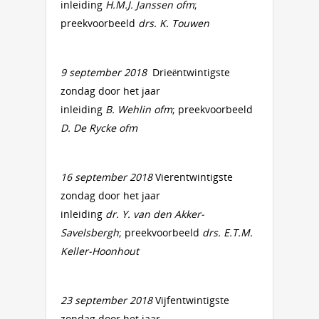
inleiding
H.M.J. Janssen ofm
;
preekvoorbeeld
drs. K. Touwen
9 september 2018
Drieëntwintigste
zondag door het jaar
inleiding
B. Wehlin ofm
; preekvoorbeeld
D. De Rycke ofm
16 september 2018
Vierentwintigste
zondag door het jaar
inleiding
dr. Y. van den Akker-
Savelsbergh
; preekvoorbeeld
drs. E.T.M.
Keller-Hoonhout
23 september 2018
Vijfentwintigste
zondag door het jaar