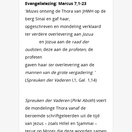
Evangelielezing: Marcus 7,1-23
‘
Mozes
ontving de Thora van JHWH op de
berg Sinaï en gaf haar,
opgeschreven en mondeling verklaard
ter verdere overlevering aan
Jozua
en Jozua aan de
raad der
oudsten
, deze aan de
profeten
; de
profeten
gaven haar
ter
overlevering aan de
mannen van de grote vergadering
. ‘
(
Spreuken der Vaderen
I,1; Gal. 1,14)
Spreuken der Vaderen
(
Pirké Aboth
) voert
de mondelinge Thora vanaf de
beroemde schriftgeleerden uit de tijd
van Jezus – zoals Hillel en Sjammai –
terug op Mozes die deze woorden samen