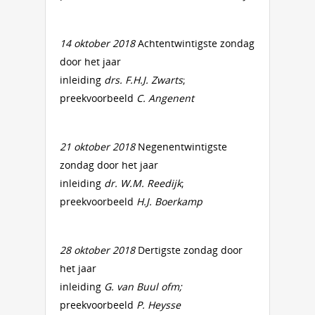
14 oktober 2018
Achtentwintigste zondag
door het jaar
inleiding
drs. F.H.J. Zwarts
;
preekvoorbeeld
C. Angenent
21 oktober 2018
Negenentwintigste
zondag door het jaar
inleiding
dr. W.M. Reedijk
;
preekvoorbeeld
H.J. Boerkamp
28 oktober 2018
Dertigste zondag door
het jaar
inleiding
G. van Buul
ofm
;
preekvoorbeeld
P. Heysse