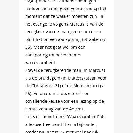
22,45), maar ze – althans sommigen –
hadden zich niet goed voorbereid op het
moment dat ze wakker moesten zijn. In
het evangelie volgens Marcus is van de
terugkeer van de man geen sprake en
blijft het bij een aansporing tot waken (v.
36). Maar het gaat wel om een
aansporing tot permanente
waakzaamheid.
Zowel de terugkerende man (in Marcus)
als de bruidegom (in Matteüs) staan voor
de Christus (v. 21) of de Mensenzoon (v.
26). En daarom is deze tekst een
opvallende keuze voor een lezing op de
eerste zondag van de Advent.
In Jezus’ mond klinkt ‘Waakzaamheid’ als
allesoverheersend thema bijzonder,
omdat hij in vers 32 met veel nadruk