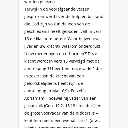
worden gelezen.
Terwijl in de voorafgaande verzen
gesproken werd over de hulp en bijstand
die God zijn volk in de loop van de
geschiedenis heeft geboden, valt in vers
15 de klacht te horen: ‘Waar blijven uw
ijver en uw kracht? Waarom onderdrukt
U uw mededogen en erbarmen?’ Deze
klacht wordt in vers 16 vervolgd met de
aanroeping ‘U heer bent onze vader’, die
in zekere zin de kracht van een
geloofsbelijdenis heeft (vgl. de
aanroeping in Mat. 6,9). En zelfs
Abr(ah)am – hoewel hij vader van een
groot volk (Gen. 12,2; 18,18 en elders) en
de grote voorvader van de bidders is –
kent hen niet meer, evenals Israël (d.w.z.
Jakob). Abraham en Israël samen staan