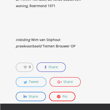
woning
, Roermond 1971
inleiding
Wim van Stiphout
preekvoorbeeld
Tiemen Brouwer OP
Share
0
Tweet
Share
Share
Pin