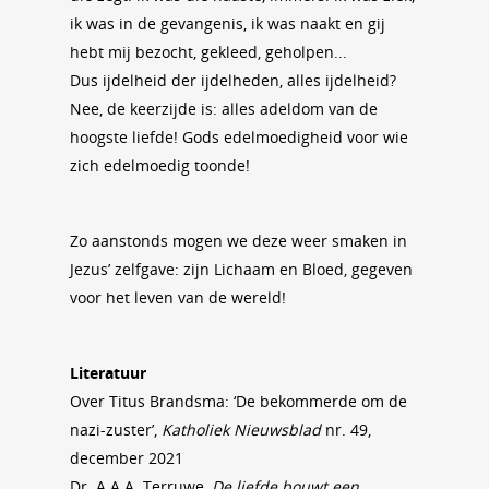
ik was in de gevangenis, ik was naakt en gij
hebt mij bezocht, gekleed, geholpen...
Dus ijdelheid der ijdelheden, alles ijdelheid?
Nee, de keerzijde is: alles adeldom van de
hoogste liefde! Gods edelmoedigheid voor wie
zich edelmoedig toonde!
Zo aanstonds mogen we deze weer smaken in
Jezus’ zelfgave: zijn Lichaam en Bloed, gegeven
voor het leven van de wereld!
Literatuur
Over Titus Brandsma: ‘De bekommerde om de
nazi-zuster’,
Katholiek Nieuwsblad
nr. 49,
december 2021
Dr. A.A.A. Terruwe,
De liefde bouwt een