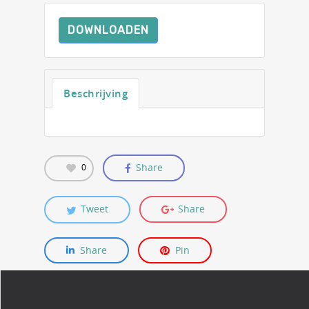
DOWNLOADEN
Beschrijving
Share
0
Tweet
Share
Share
Pin