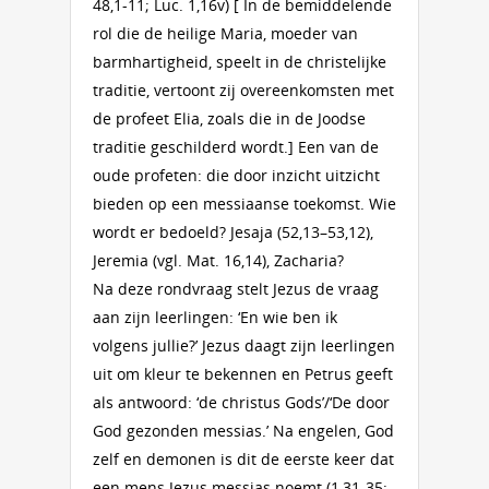
48,1-11; Luc. 1,16v) [ In de bemiddelende
rol die de heilige Maria, moeder van
barmhartigheid, speelt in de christelijke
traditie, vertoont zij overeenkomsten met
de profeet Elia, zoals die in de Joodse
traditie geschilderd wordt.] Een van de
oude profeten: die door inzicht uitzicht
bieden op een messiaanse toekomst. Wie
wordt er bedoeld? Jesaja (52,13–53,12),
Jeremia (vgl. Mat. 16,14), Zacharia?
Na deze rondvraag stelt Jezus de vraag
aan zijn leerlingen: ‘En wie ben ik
volgens jullie?’ Jezus daagt zijn leerlingen
uit om kleur te bekennen en Petrus geeft
als antwoord: ‘de christus Gods’/‘De door
God gezonden messias.’ Na engelen, God
zelf en demonen is dit de eerste keer dat
een mens Jezus messias noemt (1,31-35;