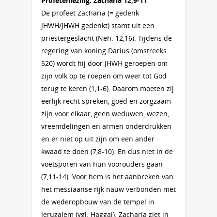
Profetenlezing: Zacharia 12,9-11
De profeet Zacharia (= gedenk
JHWH/JHWH gedenkt) stamt uit een
priestergeslacht (Neh. 12,16). Tijdens de
regering van koning Darius (omstreeks
520) wordt hij door JHWH geroepen om
zijn volk op te roepen om weer tot God
terug te keren (1,1-6). Daarom moeten zij
eerlijk recht spreken, goed en zorgzaam
zijn voor elkaar, geen weduwen, wezen,
vreemdelingen en armen onderdrukken
en er niet op uit zijn om een ander
kwaad te doen (7,8-10). En dus niet in de
voetsporen van hun voorouders gaan
(7,11-14). Voor hem is het aanbreken van
het messiaanse rijk nauw verbonden met
de wederopbouw van de tempel in
Jeruzalem (vgl. Haggai). Zacharia ziet in