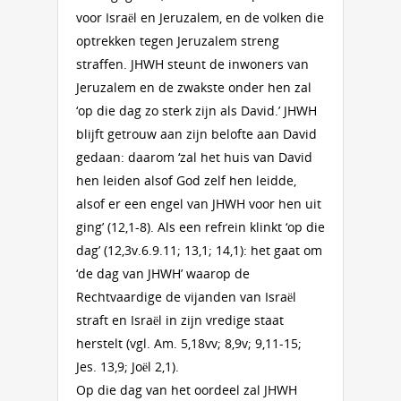
voor Israël en Jeruzalem, en de volken die
optrekken tegen Jeruzalem streng
straffen. JHWH steunt de inwoners van
Jeruzalem en de zwakste onder hen zal
‘op die dag zo sterk zijn als David.’ JHWH
blijft getrouw aan zijn belofte aan David
gedaan: daarom ‘zal het huis van David
hen leiden alsof God zelf hen leidde,
alsof er een engel van JHWH voor hen uit
ging’ (12,1-8). Als een refrein klinkt ‘op die
dag’ (12,3v.6.9.11; 13,1; 14,1): het gaat om
‘de dag van JHWH’ waarop de
Rechtvaardige de vijanden van Israël
straft en Israël in zijn vredige staat
herstelt (vgl. Am. 5,18vv; 8,9v; 9,11-15;
Jes. 13,9; Joël 2,1).
Op die dag van het oordeel zal JHWH