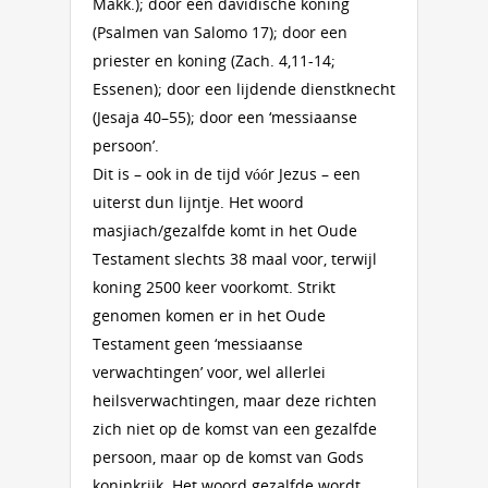
Makk.); door een davidische koning
(Psalmen van Salomo 17); door een
priester en koning (Zach. 4,11-14;
Essenen); door een lijdende dienstknecht
(Jesaja 40–55); door een ‘messiaanse
persoon’.
Dit is – ook in de tijd vóór Jezus – een
uiterst dun lijntje. Het woord
masjiach/gezalfde komt in het Oude
Testament slechts 38 maal voor, terwijl
koning 2500 keer voorkomt. Strikt
genomen komen er in het Oude
Testament geen ‘messiaanse
verwachtingen’ voor, wel allerlei
heilsverwachtingen, maar deze richten
zich niet op de komst van een gezalfde
persoon, maar op de komst van Gods
koninkrijk. Het woord gezalfde wordt