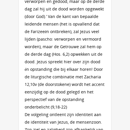
verworpen en gedood, maar op de derde
dag zal hij uit de dood worden opgewekt
(door God).’ Van de kant van bepaalde
leidende mensen (het is opvallend dat
de Farizeeën ontbreken), zal Jezus veel
lijden (pascho: verworpen en vermoord
worden), maar de Getrouwe zal hem op
de derde dag (Hos. 6,2) opwekken uit de
dood. Jezus spreekt hier over zijn dood
én opstanding die bij elkaar horen! Door
de liturgische combinatie met Zacharia
12,10v (de doorstokene) wordt het accent
eenzijdig op de dood gelegd en het
perspectief van de opstanding
onderbelicht (9,18-22)
De volgeling ontleent zijn identiteit aan
de identiteit van Jezus, de mensenzoon.
Zijn ziel en zaligheid zijn afhankelijk van