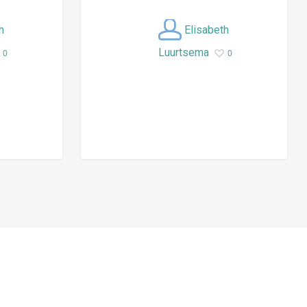
h
Elisabeth
Luurtsema
0
0