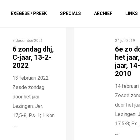
EXEGESE / PREEK
SPECIALS
ARCHIEF
LINKS
7 december 2021
24 juli 2019
6 zondag dhj,
6e zo d
C-jaar, 13-2-
het jaar
2022
jaar, 14
2010
13 februari 2022
14 februari
Zesde zondag
Zesde zon
door het jaar
door het jaa
Lezingen: Jer.
Lezingen: J
17,5-8; Ps. 1; 1 Kor.
17,5-8; Ps. 
…
…