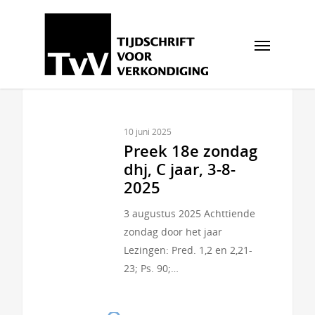
10 juni 2025
Preek 18e zondag
dhj, C jaar, 3-8-
2025
3 augustus 2025 Achttiende
zondag door het jaar
Lezingen: Pred. 1,2 en 2,21-
23; Ps. 90;…