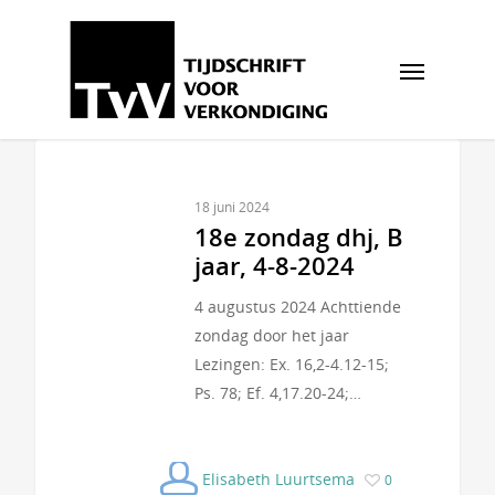
18 juni 2024
18e zondag dhj, B
jaar, 4-8-2024
4 augustus 2024 Achttiende
zondag door het jaar
Lezingen: Ex. 16,2-4.12-15;
Ps. 78; Ef. 4,17.20-24;…
Elisabeth Luurtsema
0