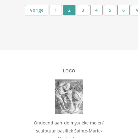
Vorige
1
2
3
4
5
6
LOGO
Ontleend aan ‘de mystieke molen’,
sculptuur basiliek Sainte-Marie-