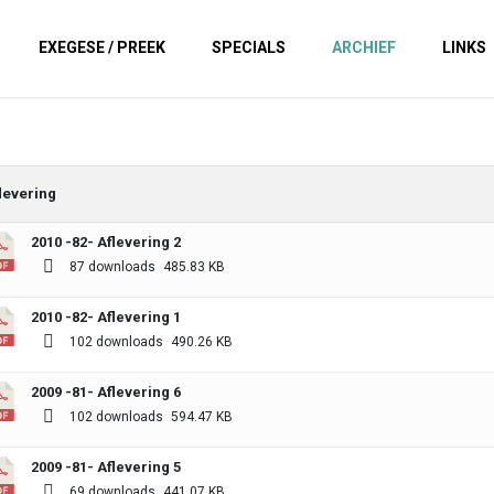
EXEGESE / PREEK
SPECIALS
ARCHIEF
LINKS
levering
2010 -82- Aflevering 2
87 downloads
485.83 KB
2010 -82- Aflevering 1
102 downloads
490.26 KB
2009 -81- Aflevering 6
102 downloads
594.47 KB
2009 -81- Aflevering 5
69 downloads
441.07 KB