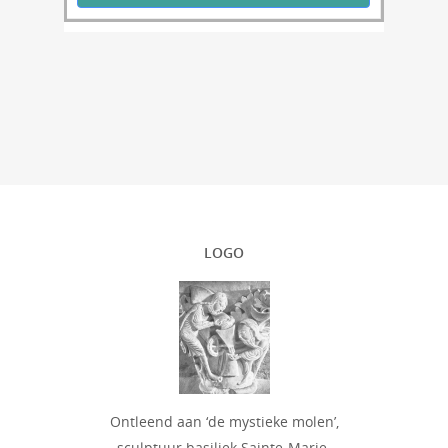
LOGO
Ontleend aan ‘de mystieke molen’,
sculptuur basiliek Sainte-Marie-