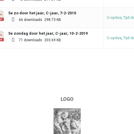
5e zo door het jaar, C-jaar, 7-2-2010
C-cyclus
,
Tijd d
66 downloads
298.73 KB
5e zondag door het jaar, C-jaar, 10-2-2019
C-cyclus
,
Tijd d
71 downloads
203.69 KB
LOGO