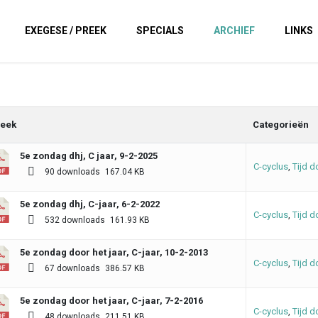
EXEGESE / PREEK
SPECIALS
ARCHIEF
LINKS
eek
Categorieën
5e zondag dhj, C jaar, 9-2-2025
C-cyclus
,
Tijd d
90 downloads
167.04 KB
5e zondag dhj, C-jaar, 6-2-2022
C-cyclus
,
Tijd d
532 downloads
161.93 KB
5e zondag door het jaar, C-jaar, 10-2-2013
C-cyclus
,
Tijd d
67 downloads
386.57 KB
5e zondag door het jaar, C-jaar, 7-2-2016
C-cyclus
,
Tijd d
48 downloads
211.51 KB