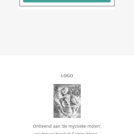
LOGO
Ontleend aan ‘de mystieke molen’,
sculptuur basiliek Sainte-Marie-