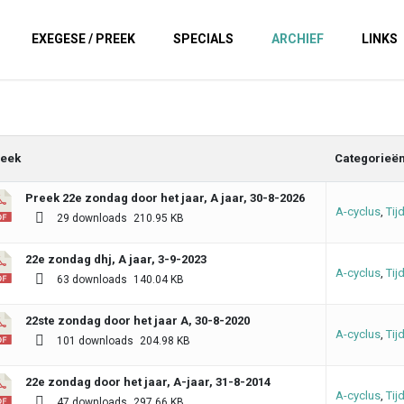
EXEGESE / PREEK
SPECIALS
ARCHIEF
LINKS
eek
Categorieë
Preek 22e zondag door het jaar, A jaar, 30-8-2026
A-cyclus
,
Tij
29 downloads
210.95 KB
22e zondag dhj, A jaar, 3-9-2023
A-cyclus
,
Tij
63 downloads
140.04 KB
22ste zondag door het jaar A, 30-8-2020
A-cyclus
,
Tij
101 downloads
204.98 KB
22e zondag door het jaar, A-jaar, 31-8-2014
A-cyclus
,
Tij
47 downloads
297.66 KB