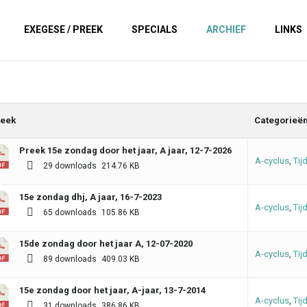
EXEGESE / PREEK
SPECIALS
ARCHIEF
LINKS
eek
Categorieë
Preek 15e zondag door het jaar, A jaar, 12-7-2026
A-cyclus
,
Tij
29 downloads
214.76 KB
15e zondag dhj, A jaar, 16-7-2023
A-cyclus
,
Tij
65 downloads
105.86 KB
15de zondag door het jaar A, 12-07-2020
A-cyclus
,
Tij
89 downloads
409.03 KB
15e zondag door het jaar, A-jaar, 13-7-2014
A-cyclus
,
Tij
31 downloads
386.86 KB