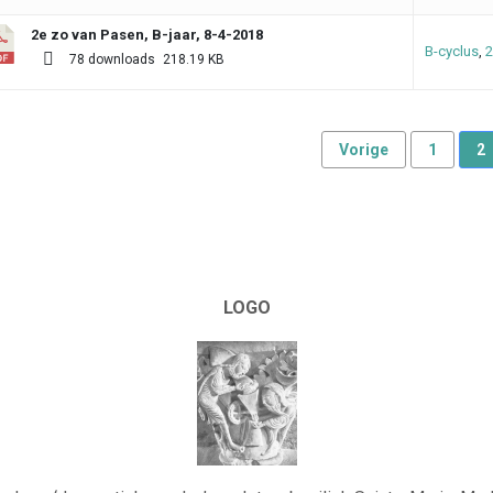
2e zo van Pasen, B-jaar, 8-4-2018
B-cyclus
,
2
78 downloads
218.19 KB
Vorige
1
2
LOGO